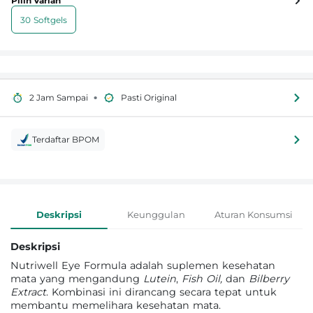
Pilih Varian
30 Softgels
•
2 Jam Sampai
Pasti Original
Terdaftar BPOM
Informasi Produk
Deskripsi
Keunggulan
Aturan Konsumsi
Deskripsi
Nutriwell Eye Formula adalah suplemen kesehatan
mata yang mengandung
Lutein
,
Fish Oil,
dan
Bilberry
Extract
. Kombinasi ini dirancang secara tepat untuk
membantu memelihara kesehatan mata.