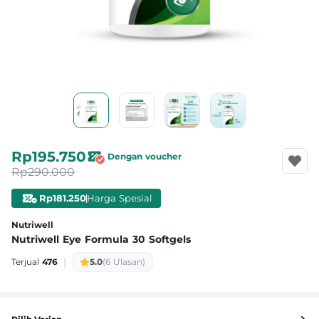
Rp195.750
Dengan voucher
Rp290.000
Rp181.250
Harga Spesial
Nutriwell
Nutriwell Eye Formula 30 Softgels
|
Terjual
476
5.0
(6 Ulasan)