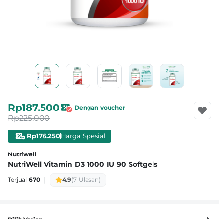
Rp187.500
Dengan voucher
Rp225.000
Rp176.250
Harga Spesial
Nutriwell
NutriWell Vitamin D3 1000 IU 90 Softgels
|
Terjual
670
4.9
(7 Ulasan)