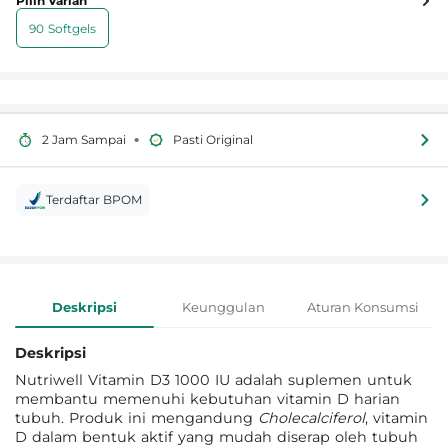
Pilih Varian
90 Softgels
•
2 Jam Sampai
Pasti Original
Terdaftar BPOM
Informasi Produk
Deskripsi
Keunggulan
Aturan Konsumsi
Deskripsi
Nutriwell Vitamin D3 1000 IU adalah suplemen untuk
membantu memenuhi kebutuhan vitamin D harian
tubuh. Produk ini mengandung
Cholecalciferol
, vitamin
D dalam bentuk aktif yang mudah diserap oleh tubuh