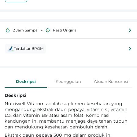
•
2 Jam Sampai
Pasti Original
Terdaftar BPOM
Informasi Produk
Deskripsi
Keunggulan
Aturan Konsumsi
Deskripsi
Nutriwell Vitarom adalah suplemen kesehatan yang
mengandung ekstrak daun pepaya, vitamin C, vitamin
D3, dan vitamin B9 atau asam folat. Kombinasi
kandungan ini membantu menjaga daya tahan tubuh
dan mendukung kesehatan pembuluh darah.
Ekstrak daun pepaya 300 mg dalam produk ini