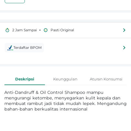
•
2 Jam Sampai
Pasti Original
Terdaftar BPOM
Informasi Produk
Deskripsi
Keunggulan
Aturan Konsumsi
Anti-Dandruff & Oil Control Shampoo mampu
mengurangi ketombe, menyegarkan kulit kepala dan
membuat rambut jadi tidak mudah lepek. Mengandung
bahan-bahan berkualitas internasional