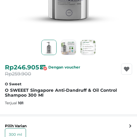
Rp246.905
Dengan voucher
Rp259.900
O Sweet
O SWEEET Singapore Anti-Dandruff & Oil Control
Shampoo 300 Ml
Terjual
101
Pilih Varian
300 ml