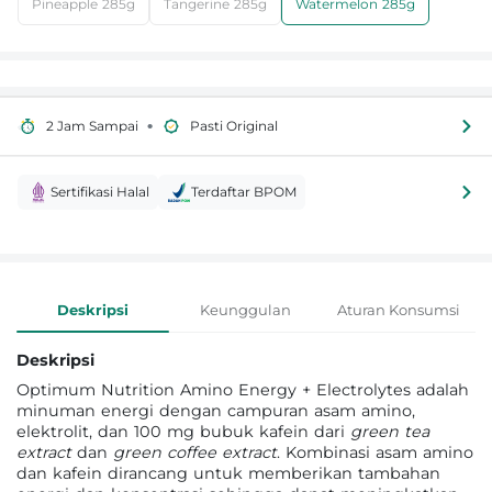
Pineapple 285g
Tangerine 285g
Watermelon 285g
•
2 Jam Sampai
Pasti Original
Sertifikasi Halal
Terdaftar BPOM
Informasi Produk
Deskripsi
Keunggulan
Aturan Konsumsi
Deskripsi
Optimum Nutrition Amino Energy + Electrolytes adalah
minuman energi dengan campuran asam amino,
elektrolit, dan 100 mg bubuk kafein dari
green tea
extract
dan
green coffee extract
. Kombinasi asam amino
dan kafein dirancang untuk memberikan tambahan