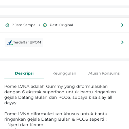
•
2 Jam Sampai
Pasti Original
Terdaftar BPOM
Informasi Produk
Deskripsi
Keunggulan
Aturan Konsumsi
Pome LVNA adalah Gummy yang diformulasikan
dengan 6 ekstrak superfood untuk bantu ringankan
gejala Datang Bulan dan PCOS, supaya bisa slay all
dayyy
Pome LVNA diformulasikan khusus untuk bantu
ringankan gejala Datang Bulan & PCOS seperti :
- Nyeri dan Keram