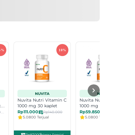
NUVITA
NUVITA
Nuvita Nutri Vitamin C
Nuvita Nutri Vitamin C
x
1000 mg 30 kaplet
1000 mg 30 kaplet Exp
Date 11-26
Rp111.000
Rp59.850
Rp1.035.000
Rp140.000
Rp140.000
5.0
800 Terjual
5.0
800 Terjual
Rp97.000
Harga Spesial