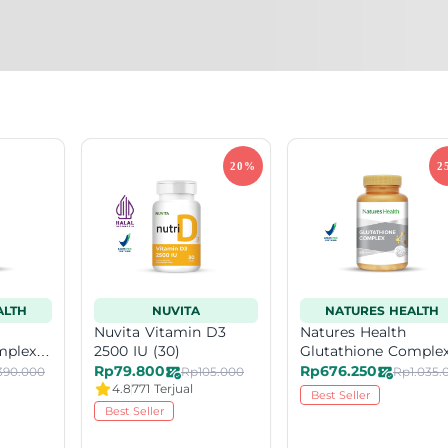
ALTH
NUVITA
NATURES HEALTH
Nuvita Vitamin D3
Natures Health
mplex
2500 IU (30)
Glutathione Comple
60 caps
Rp79.800
Rp676.250
390.000
Rp105.000
4.8
771 Terjual
Best Seller
Best Seller