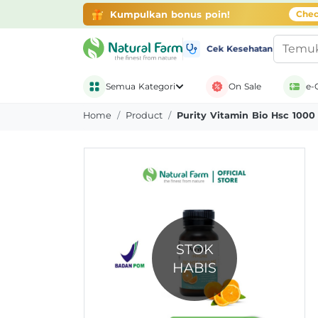
Gratis Ongkir + Banyak Promo
belanja di ap
Kumpulkan bonus poin!
Chec
Cek Kesehatan
Semua Kategori
On Sale
e-
Home
Product
Purity Vitamin Bio Hsc 1000
STOK
HABIS