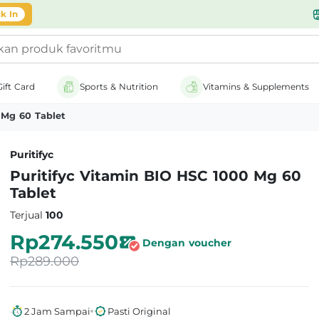
likasi
k In
Gift Card
Sports & Nutrition
Vitamins & Supplements
 Mg 60 Tablet
Puritifyc
Puritifyc Vitamin BIO HSC 1000 Mg 60
Tablet
Terjual
100
Rp274.550
Dengan voucher
Rp289.000
2 Jam Sampai
Pasti Original