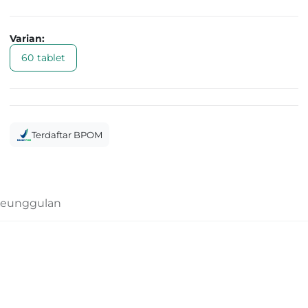
Varian:
60 tablet
Terdaftar BPOM
eunggulan