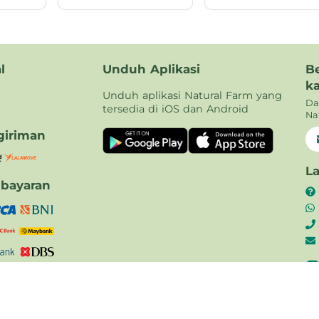
l
Unduh Aplikasi
B
k
Unduh aplikasi Natural Farm yang
Da
tersedia di iOS dan Android
Na
iriman
L
bayaran