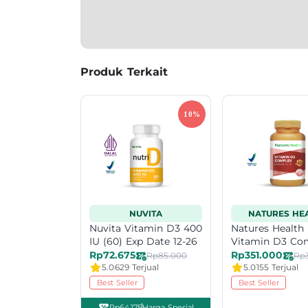
Produk Terkait
NUVITA
NATURES HE
Nuvita Vitamin D3 400
Natures Health
IU (60) Exp Date 12-26
Vitamin D3 Co
(60)
Rp72.675
Rp351.000
Rp85.000
Rp
5.0
629 Terjual
5.0
155 Terjual
Best Seller
Best Seller
Rp64.175
Harga Spesial