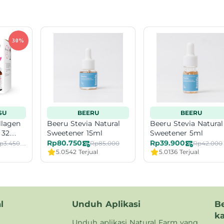
SU
BEERU
BEERU
llagen
Beeru Stevia Natural
Beeru Stevia Natural
 32
Sweetener 15ml
Sweetener 5ml
Rp80.750
Rp39.900
Rp3.450.000
Rp85.000
Rp42.000
5.0
542 Terjual
5.0
136 Terjual
l
Unduh Aplikasi
B
k
Unduh aplikasi Natural Farm yang