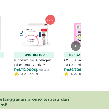
KINOHIMITSU
OSK JAPANESE TEA
Kinohimitsu Collagen
OSK Japanese Green
Diamond Drink 16
Tea Jasmine 50
Bottles
Rp1.112.000
Rp89.709
Rp1.760.000
Rp134.900
5.0
125 Terjual
5.0
122 Terjual
erlangganan promo terbaru dari
ami!