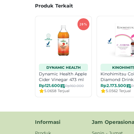
Produk Terkait
DYNAMIC HEALTH
KINOHIMIT
Dynamic Health Apple
Kinohimitsu Co
Cider Vinegar 473 ml
Diamond Drink
Bottle
Rp121.600
Rp2.173.500
Rp160.000
5.0
658 Terjual
5.0
562 Terjual
Informasi
Jam Operasiona
Produk
Senin - Jumat,