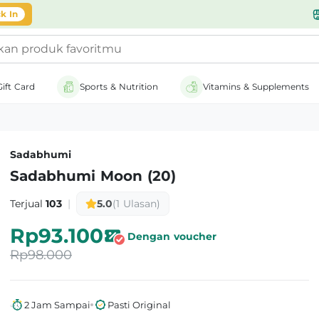
likasi
k In
Gift Card
Sports & Nutrition
Vitamins & Supplements
Sadabhumi
Sadabhumi Moon (20)
Terjual
103
|
5.0
(1 Ulasan)
Rp93.100
Dengan voucher
Rp98.000
2 Jam Sampai
Pasti Original