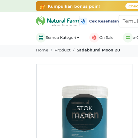
Gratis Ongkir + Banyak Promo
belanja di ap
Kumpulkan bonus poin!
Chec
Cek Kesehatan
Semua Kategori
On Sale
e-
Home
Product
Sadabhumi Moon 20
STOK
HABIS