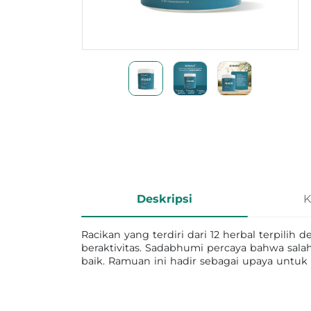
Informasi Produk
Deskripsi
K
Racikan yang terdiri dari 12 herbal terpili
beraktivitas. Sadabhumi percaya bahwa salah
baik. Ramuan ini hadir sebagai upaya untu