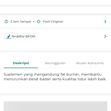
•
2 Jam Sampai
Pasti Original
Terdaftar BPOM
Informasi Produk
Deskripsi
Keunggulan
Aturan Konsumsi
Suplemen yang mengandung fat burner, membantu
menurunkan berat badan serta kualitas tidur lebih baik.