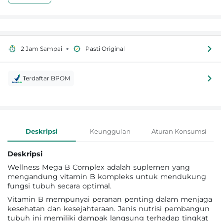
•
2 Jam Sampai
Pasti Original
Terdaftar BPOM
Informasi Produk
Deskripsi
Keunggulan
Aturan Konsumsi
Deskripsi
Wellness Mega B Complex adalah suplemen yang
mengandung vitamin B kompleks untuk mendukung
fungsi tubuh secara optimal.
Vitamin B mempunyai peranan penting dalam menjaga
kesehatan dan kesejahteraan. Jenis nutrisi pembangun
tubuh ini memiliki dampak langsung terhadap tingkat