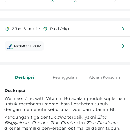
•
2 Jam Sampai
Pasti Original
Terdaftar BPOM
Informasi Produk
Deskripsi
Keunggulan
Aturan Konsumsi
Deskripsi
Wellness Zinc with Vitamin B6 adalah produk suplemen
untuk membantu memelihara kesehatan tubuh
dengan memenuhi kebutuhan
zinc
dan vitamin B6.
Kandungan tiga bentuk
zinc
terbaik, yakni
Zinc
Bisglycinate Chelate
,
Zinc Citrate
, dan
Zinc Picolinate
,
dikenal memiliki penyerapan optimal di dalam tubuh.