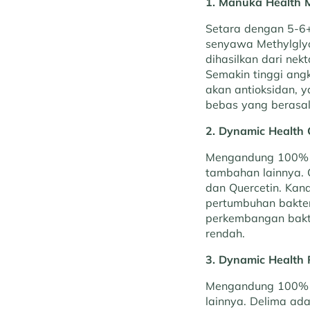
1.
Manuka Health
Setara dengan 5-6
senyawa Methylglyox
dihasilkan dari ne
Semakin tinggi angk
akan antioksidan, 
bebas yang berasal
2.
Dynamic Health 
Mengandung 100% k
tambahan lainnya. C
dan Quercetin. Kan
pertumbuhan bakter
perkembangan bakte
rendah.
3.
Dynamic Health
Mengandung 100% k
lainnya. Delima ad