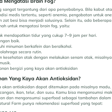
 Mengatasi Brain Fog?
g sangat tergantung dari apa penyebabnya. Bila kabut ot
ndisi medis tertentu, seperti anemia, pengobatan untuk a
zat besi bisa menjadi solusinya. Selain itu, ada beberapa
ah untuk mengatasi brain fog, yaitu:
k mendapatkan tidur yang cukup 7–9 jam per hari.
engan baik.
uhi minuman berkafein dan beralkohol.
rolahraga secara rutin.
an kesehatan otak dengan melakukan senam otak, misalnya
musik.
nan bergizi yang kaya akan antioksidan
an Yang Kaya Akan Antioksidan?
akan antioksidan dapat ditemukan pada misalnya madu, 
cangan, ikan, telur, dan susu. Kamu bisa mengonsumsi ma
idan dan mengonsumsi superfood sebagai tambahan dalam
Natural Farm punya rekomendasi superfood yang tepat: