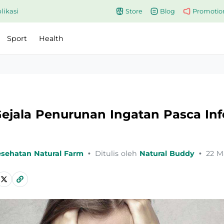
likasi
Store
Blog
Promotio
Sport
Health
Gejala Penurunan Ingatan Pasca Inf
esehatan Natural Farm
•
Ditulis oleh
Natural Buddy
•
22 M