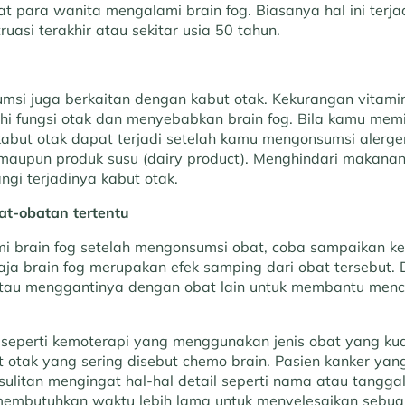
para wanita mengalami brain fog. Biasanya hal ini terjad
ruasi terakhir atau sekitar usia 50 tahun.
sumsi juga berkaitan dengan kabut otak. Kekurangan vitami
 fungsi otak dan menyebabkan brain fog. Bila kamu memili
kabut otak dapat terjadi setelah kamu mengonsumsi alerge
maupun produk susu (dairy product). Menghindari makana
i terjadinya kabut otak.
at-obatan tertentu
i brain fog setelah mengonsumsi obat, coba sampaikan ke
aja brain fog merupakan efek samping dari obat tersebut. 
tau menggantinya dengan obat lain untuk membantu mence
seperti kemoterapi yang menggunakan jenis obat yang ku
otak yang sering disebut chemo brain. Pasien kanker yan
ulitan mengingat hal-hal detail seperti nama atau tanggal,
 membutuhkan waktu lebih lama untuk menyelesaikan sebuah