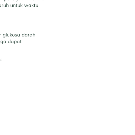
aruh untuk waktu
r glukosa darah
uga dapat
: