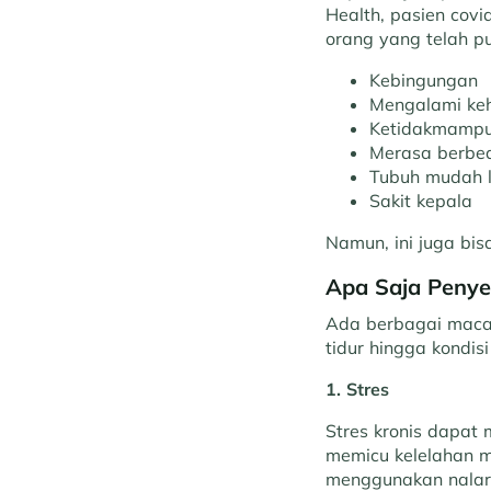
Health, pasien cov
orang yang telah pu
Kebingungan
Mengalami keh
Ketidakmampua
Merasa berbeda
Tubuh mudah l
Sakit kepala
Namun, ini juga bis
Apa Saja Penye
Ada berbagai maca
tidur hingga kondis
1. Stres
Stres kronis dapat
memicu kelelahan me
menggunakan nalar, 