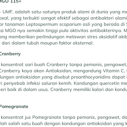
 MGO 115+
+ UMF, adalah satu-satunya produk alami di dunia yang 
al, yang terbukti sangat efektif sebagai antibakteri alami.
ktar tanaman Leptospermum scoparium asli yang berada di 
a MGO nya semakin tinggi pula aktivitas antibakterinya. M
yang memberikan perlindungan melawan stres oksidatif aki
 dari dalam tubuh maupun faktor eksternal.
Cranberry
onsentrat sari buah Cranberry tanpa pemanis, pengawet
ranberry kaya akan Antioksidan, mengandung Vitamin C, Po
dungan antioksidan yang disebut proanthocyanidins dapa
i penyebab infeksi saluran kemih. Kandungan quercetin 
ri baik di dalam usus. Cranberry memiliki kalori dan kan
 Pomegranate
onsentrat jus Pomegranate tanpa pemanis, pengawet, d
alah salah satu buah dengan kandungan antioksidan yang k