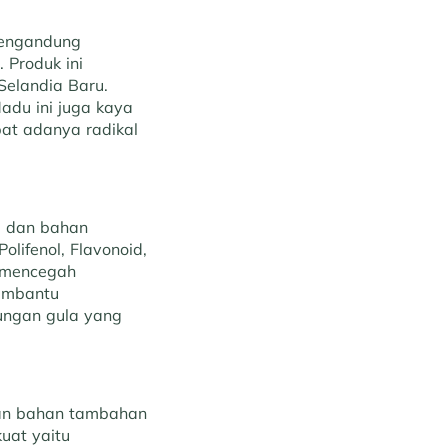
mengandung
 Produk ini
Selandia Baru.
adu ini juga kaya
bat adanya radikal
, dan bahan
lifenol, Flavonoid,
t mencegah
membantu
dungan gula yang
an bahan tambahan
uat yaitu