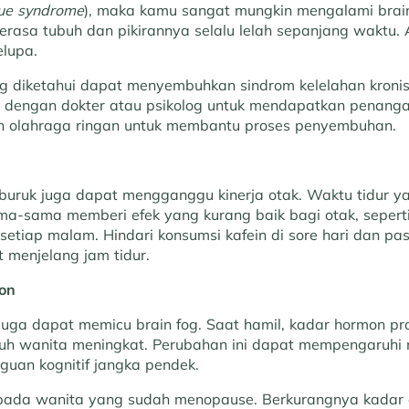
gue syndrome
), maka kamu sangat mungkin mengalami brain
merasa tubuh dan pikirannya selalu lelah sepanjang waktu. 
lupa.
g diketahui dapat menyembuhkan sindrom kelelahan kronis
i dengan dokter atau psikolog untuk mendapatkan penang
n olahraga ringan untuk membantu proses penyembuhan.
g buruk juga dapat mengganggu kinerja otak. Waktu tidur 
ma-sama memberi efek yang kurang baik bagi otak, seperti
 setiap malam. Hindari konsumsi kafein di sore hari dan pa
 menjelang jam tidur.
on
uga dapat memicu brain fog. Saat hamil, kadar hormon pr
uh wanita meningkat. Perubahan ini dapat mempengaruhi
an kognitif jangka pendek.
di pada wanita yang sudah menopause. Berkurangnya kadar 