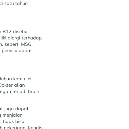
i satu tahun
n B12 disebut
ki alergi terhadap
n, seperti MSG,
n pemicu dapat
luhan kamu ini
Dokter akan
gah terjadi brain
at juga dapat
g menjalani
 tidak bisa
 pekerjaan. Kondisi