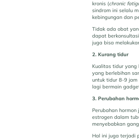
kronis (
chronic fati
sindrom ini selalu 
kebingungan dan pe
Tidak ada obat yan
dapat berkonsultas
juga bisa melakuka
2. Kurang tidur
Kualitas tidur yan
yang berlebihan sa
untuk tidur 8-9 jam
lagi bermain gadget
3. Perubahan horm
Perubahan hormon j
estrogen dalam tub
menyebabkan ganggu
Hal ini juga terja