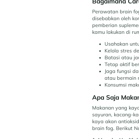
Bagaimana Cara
Perawatan brain fo
disebabkan oleh ko
pemberian suplemen 
kamu lakukan di rum
Usahakan untu
Kelola stres d
Batasi atau ja
Tetap aktif be
Jaga fungsi d
atau bermain 
Konsumsi maka
Apa Saja Makan
Makanan yang kaya 
sayuran, kacang-ka
kaya akan antioks
brain fog. Berikut 