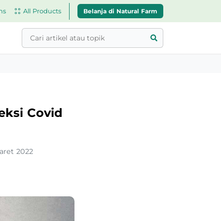
Belanja di Natural Farm
ns
All Products
eksi Covid
aret 2022