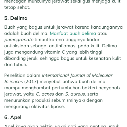
mencegah munculnya jerawat sekaligus menjaga kulit
tetap sehat.
5. Delima
Buah yang bagus untuk jerawat karena kandungannya
adalah buah delima.
Manfaat buah delima
atau
pomegranate
timbul karena tingginya kadar
antioksidan sebagai antiinflamasi pada kulit. Delima
juga mengandung vitamin C yang lebih tinggi
dibanding jeruk, sehingga bagus untuk kesehatan kulit
dan tubuh.
Penelitian dalam
International Journal of Molecular
Sciences
(2017) menyebut bahwa buah delima
mampu menghambat pertumbuhan bakteri penyebab
jerawat, yaitu
C. acnes
dan
S. aureus
, serta
menurunkan produksi sebum (minyak) dengan
mengurangi aktivitas lipase.
6. Apel
Apel kaya akan pektin, yakni pati yang penting untuk