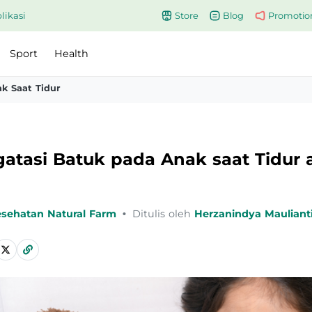
likasi
Store
Blog
Promotio
Sport
Health
k Saat Tidur
atasi Batuk pada Anak saat Tidur 
esehatan Natural Farm
•
Ditulis oleh
Herzanindya Mauliant