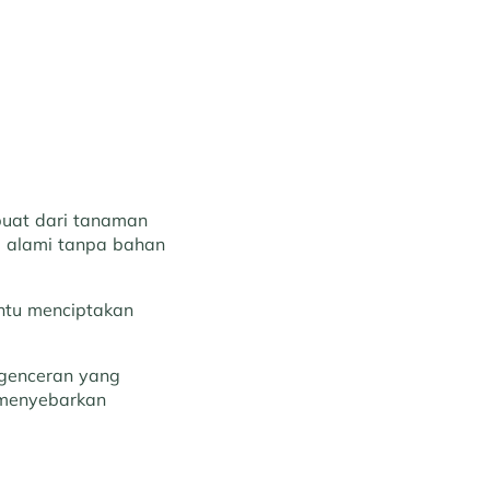
uat dari tanaman
ra alami tanpa bahan
antu menciptakan
ngenceran yang
k menyebarkan