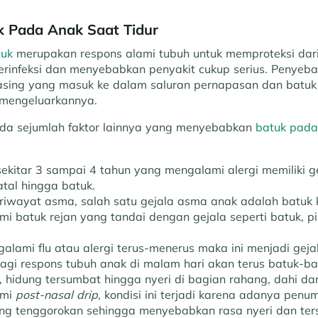
 Pada Anak Saat Tidur
tuk
merupakan respons alami tubuh untuk memproteksi dari
terinfeksi dan menyebabkan penyakit cukup serius. Penyeba
sing yang masuk ke dalam saluran pernapasan dan batuk
k mengeluarkannya.
ada sejumlah faktor lainnya yang menyebabkan
batuk pada
ekitar 3 sampai 4 tahun yang mengalami alergi memiliki g
tal hingga batuk.
 riwayat asma, salah satu gejala asma anak adalah batuk k
i batuk rejan yang tandai dengan gejala seperti batuk, p
alami flu atau alergi terus-menerus maka ini menjadi gejala
 lagi respons tubuh anak di malam hari akan terus batuk-ba
 hidung tersumbat hingga nyeri di bagian rahang, dahi da
ami
post-nasal drip
, kondisi ini terjadi karena adanya penu
ng tenggorokan sehingga menyebabkan rasa nyeri dan ter