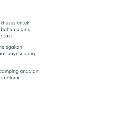
 khusus untuk
 bahan alami,
itasi.
 melegakan
aat bayi sedang
damping andalan
ra alami.