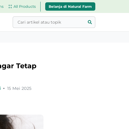
Belanja di Natural Farm
ns
All Products
agar Tetap
i
•
15 Mei 2025