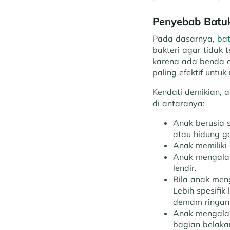
Penyebab Batuk
Pada dasarnya,
ba
bakteri agar tidak 
karena ada benda a
paling efektif untu
Kendati demikian, 
di antaranya:
Anak berusia s
atau hidung ga
Anak memiliki
Anak mengalam
lendir.
Bila anak meng
Lebih spesifik
demam ringan,
Anak mengal
bagian belaka