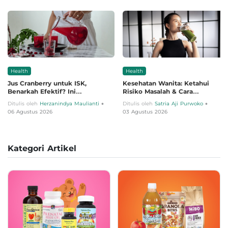
Health
Health
Jus Cranberry untuk ISK,
Kesehatan Wanita: Ketahui
Benarkah Efektif? Ini
Risiko Masalah & Cara
Penjelasannya
Menjaganya
•
•
Ditulis oleh
Herzanindya Maulianti
Ditulis oleh
Satria Aji Purwoko
06 Agustus 2026
03 Agustus 2026
Kategori Artikel