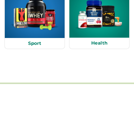
Health
Sport
Informasi
Produk
Konfirmasi Pembayaran
Tentang Kami
FAQ
Kontak Kami
Kebijakan Privasi
Karir