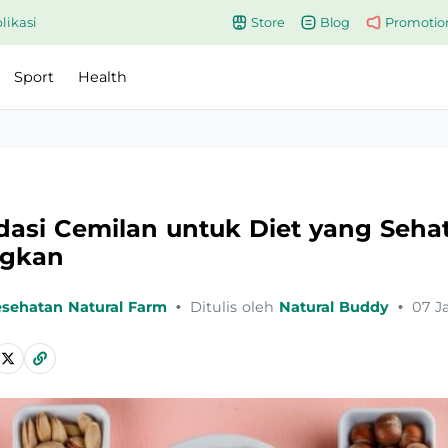
likasi
Store
Blog
Promotio
Sport
Health
asi Cemilan untuk Diet yang Seha
gkan
esehatan Natural Farm
•
Ditulis oleh
Natural Buddy
•
07 J