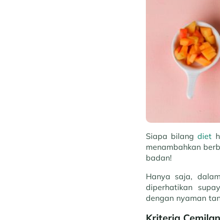
Siapa bilang
diet
h
menambahkan berbag
badan!
Hanya saja, dalam
diperhatikan supa
dengan nyaman tan
Kriteria Cemila