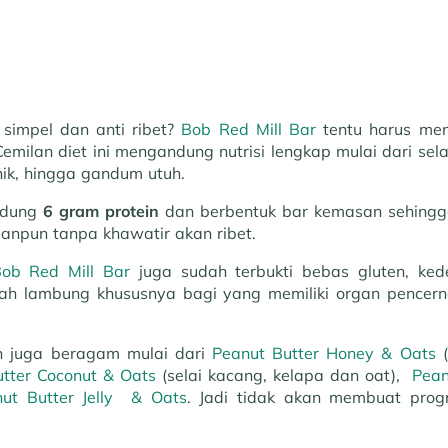
simpel dan anti ribet?
Bob Red Mill Bar
tentu harus men
emilan diet ini mengandung nutrisi lengkap mulai dari sel
nik, hingga gandum utuh.
ndung
6 gram protein
dan berbentuk bar kemasan sehing
anpun tanpa khawatir akan ribet.
ob Red Mill Bar
juga sudah terbukti bebas gluten, kede
ah lambung khususnya bagi yang memiliki organ pencernaa
un juga beragam mulai dari
Peanut Butter Honey & Oats
(
tter Coconut & Oats
(selai kacang, kelapa dan oat),
Pean
ut Butter Jelly & Oats
. Jadi tidak akan membuat prog