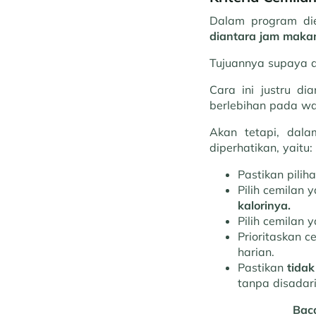
Dalam program di
diantara jam makan
Tujuannya supaya d
Cara ini justru d
berlebihan pada wa
Akan tetapi, dala
diperhatikan, yaitu:
Pastikan pili
Pilih cemilan
kalorinya.
Pilih cemilan 
Prioritaskan c
harian.
Pastikan
tidak
tanpa disadari
Bac