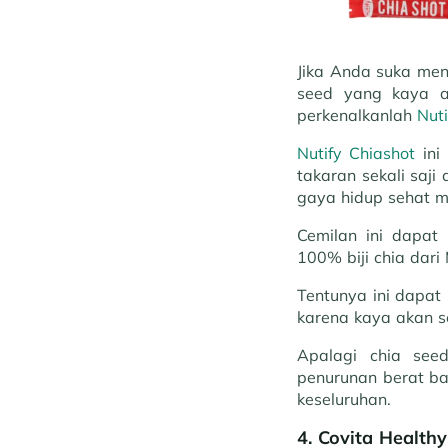
Jika Anda suka me
seed yang kaya a
perkenalkanlah
Nuti
Nutify Chiashot
ini
takaran sekali saji
gaya hidup sehat me
Cemilan ini dapat
100% biji chia dari 
Tentunya ini dapat 
karena kaya akan s
Apalagi chia see
penurunan berat ba
keseluruhan.
4.
Covita Healthy