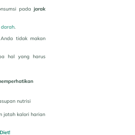
konsumsi pada
jarak
 darah
.
a Anda tidak makan
apa hal yang harus
memperhatikan
supan nutrisi
jatah kalori harian
Diet!