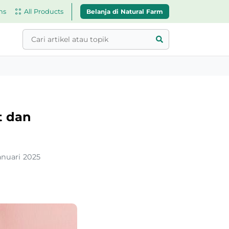
Belanja di Natural Farm
ns
All Products
t dan
anuari 2025