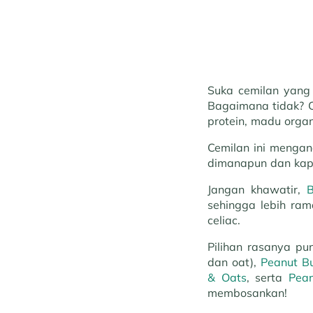
Suka cemilan yang 
Bagaimana tidak? C
protein, madu orga
Cemilan ini menga
dimanapun dan kap
Jangan khawatir,
B
sehingga lebih ram
celiac.
Pilihan rasanya p
dan oat),
Peanut Bu
& Oats
, serta
Pean
membosankan!