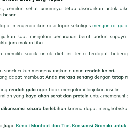
et, cemilan sehat umumnya tetap disarankan untuk di
 besar.
apat mengendalikan rasa lapar sekaligus
mengontrol gula
ianjurkan saat menjalani penurunan berat badan supay
ktu jam makan tiba.
m memilih snack untuk diet ini tentu terdapat beber
han snack cukup mengenyangkan namun
rendah kalori.
 yang dapat membuat
Anda merasa senang
dengan
tetap 
yang
rendah gula
agar tidak mengalami lonjakan insulin.
emilan yang
kaya akan serat dan protein
untuk memenuhi a
 dikonsumsi secara berlebihan
karena dapat menghabiskan 
.
a Juga:
Kenali Manfaat dan Tips Konsumsi Granola untuk 