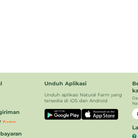
l
Unduh Aplikasi
B
k
Unduh aplikasi Natural Farm yang
Da
tersedia di iOS dan Android
Na
iriman
L
bayaran