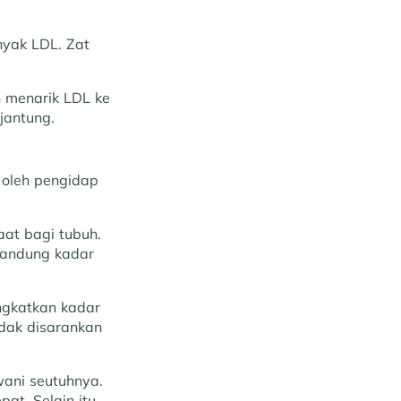
nyak LDL. Zat
n menarik LDL ke
jantung.
 oleh pengidap
aat bagi tubuh.
gandung kadar
ngkatkan kadar
idak disarankan
wani seutuhnya.
t. Selain itu,