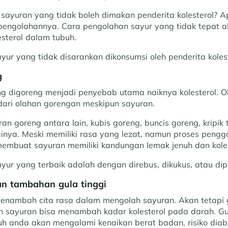
sayuran yang tidak boleh dimakan penderita kolesterol? 
a pengolahannya. Cara pengolahan sayur yang tidak tepat 
sterol dalam tubuh.
sayur yang tidak disarankan dikonsumsi oleh penderita kolest
g
g digoreng menjadi penyebab utama naiknya kolesterol. Ol
ari olahan gorengan meskipun sayuran.
n goreng antara lain, kubis goreng, buncis goreng, kripik t
nya. Meski memiliki rasa yang lezat, namun proses peng
mbuat sayuran memiliki kandungan lemak jenuh dan kolest
yur yang terbaik adalah dengan direbus, dikukus, atau di
an tambahan gula tinggi
penambah cita rasa dalam mengolah sayuran. Akan tetapi g
n sayuran bisa menambah kadar kolesterol pada darah. 
buh anda akan mengalami kenaikan berat badan, risiko diab