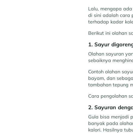
Lalu, mengapa ada 
di sini adalah car
terhadap kadar kole
Berikut ini olahan 
1. Sayur digoren
Olahan sayuran yan
sebaiknya menghind
Contoh olahan sayura
bayam, dan sebagai
tambahan tepung me
Cara pengolahan sa
2. Sayuran deng
Gula bisa menjadi 
banyak pada olaha
kalori. Hasilnya tu