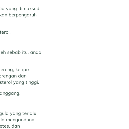
Apa yang dimaksud
akan berpengaruh
erol.
eh sebab itu, anda
erong, keripik
gorengan dan
erol yang tinggi.
panggang.
ula yang terlalu
Gula mengandung
etes, dan