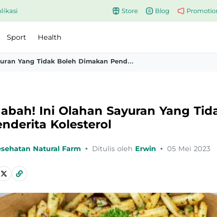
likasi
Store
Blog
Promotio
Sport
Health
Jangan Gegabah Ini Olahan Sayuran Yang Tidak Boleh Dimakan Penderita Kolesterol
abah! Ini Olahan Sayuran Yang Tid
derita Kolesterol
esehatan Natural Farm
•
Ditulis oleh
Erwin
•
05 Mei 2023