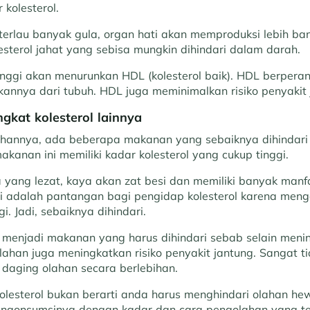
kolesterol.
erlau banyak gula, organ hati akan memproduksi lebih ba
esterol jahat yang sebisa mungkin dihindari dalam darah.
inggi akan menurunkan HDL (kolesterol baik). HDL berpera
kannya dari tubuh. HDL juga meminimalkan risiko penyakit 
gkat kolesterol lainnya
ahannya, ada beberapa makanan yang sebaiknya dihindari
makanan ini memiliki kadar kolesterol yang cukup tinggi.
a yang lezat, kaya akan zat besi dan memiliki banyak manf
 adalah pantangan bagi pengidap kolesterol karena men
gi. Jadi, sebaiknya dihindari.
 menjadi makanan yang harus dihindari sebab selain meni
olahan juga meningkatkan risiko penyakit jantung. Sangat t
daging olahan secara berlebihan.
olesterol bukan berarti anda harus menghindari olahan he
ngonsumsinya dengan kadar dan cara pengolahan yang tepa