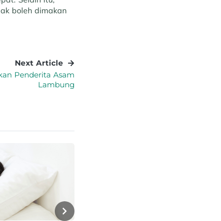
dak boleh dimakan
Next Article
kan Penderita Asam
Lambung
Health
Kesehatan Wanita: Ketahui Risi