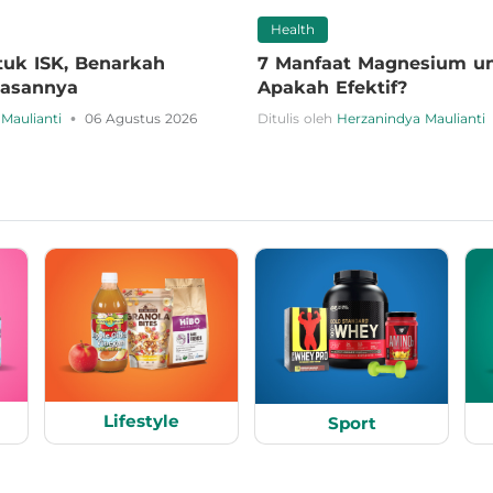
Health
tuk ISK, Benarkah
7 Manfaat Magnesium un
elasannya
Apakah Efektif?
•
Maulianti
06 Agustus 2026
Ditulis oleh
Herzanindya Maulianti
Lifestyle
Sport