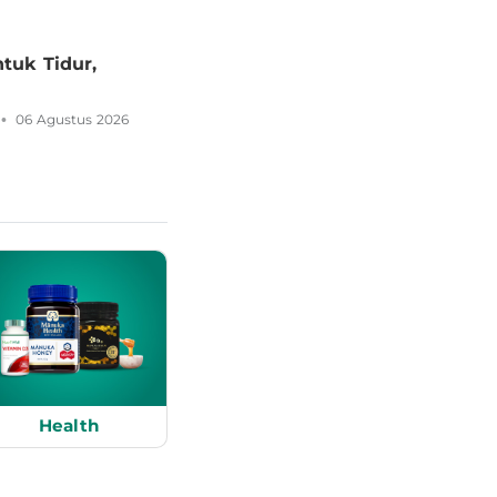
Masalah & Cara Menjaganya
tuk Tidur,
•
•
06 Agustus 2026
Ditulis oleh
Satria Aji Purwoko
03 Agustus
Health