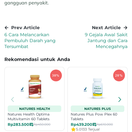
gangguan penyakit.
Prev Article
Next Article
6 Cara Melancarkan
9 Gejala Awal Sakit
Pembuluh Darah yang
Jantung dan Cara
Tersumbat
Mencegahnya
Rekomendasi untuk Anda
NATURES HEALTH
NATURES PLUS
Natures Health Optima
Natures Plus Pow Plex 60
Multivitamin 60 Tablets
Tablets
Rp283.500
Rp439.200
Rp450.000
Rp610.000
5.0
133 Terjual