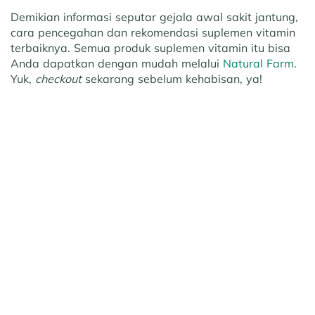
Demikian informasi seputar gejala awal sakit jantung,
cara pencegahan dan rekomendasi suplemen vitamin
terbaiknya. Semua produk suplemen vitamin itu bisa
Anda dapatkan dengan mudah melalui
Natural Farm
.
Yuk,
checkout
sekarang sebelum kehabisan, ya!
Prev Article
Next Article
5 Penyebab Cepat Lelah
5 Ciri-Ciri Anak Stres
yang Terkait Penyakit
yang Perlu Orang Tua
Serius, Waspadai!
Perhatikan
Rekomendasi untuk Anda