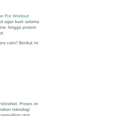
on Pre Workout
ot agar kuat selama
ine
, hingga protein
ot.
 rutin? Berikut ini
stirahat. Proses ini
akan teknologi
 pemulihan otot