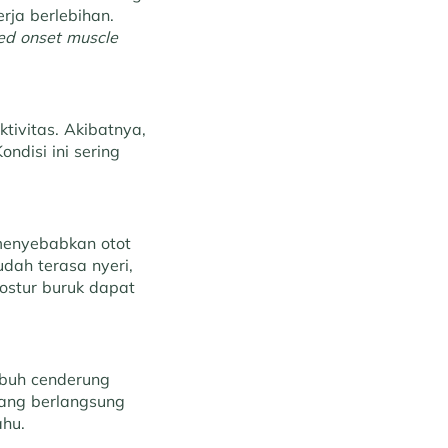
erja berlebihan.
ed onset muscle
ivitas. Akibatnya,
ndisi ini sering
 menyebabkan otot
dah terasa nyeri,
postur buruk dapat
tubuh cenderung
yang berlangsung
ahu.