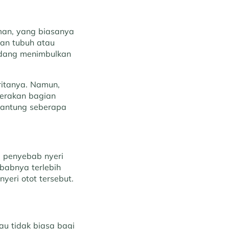
aman, yang biasanya
ian tubuh atau
adang menimbulkan
eritanya. Namun,
gerakan bagian
rgantung seberapa
i penyebab nyeri
babnya terlebih
eri otot tersebut.
tau tidak biasa bagi