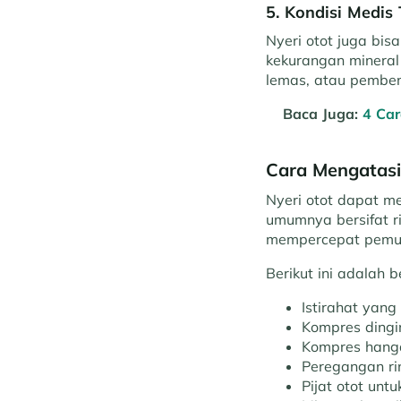
5. Kondisi Medis 
Nyeri otot juga bis
kekurangan mineral t
lemas, atau pembe
Baca Juga:
4 Ca
Cara Mengatasi
Nyeri otot dapat me
umumnya bersifat 
mempercepat pemul
Berikut ini adalah 
Istirahat yang
Kompres dingi
Kompres hanga
Peregangan ri
Pijat otot unt