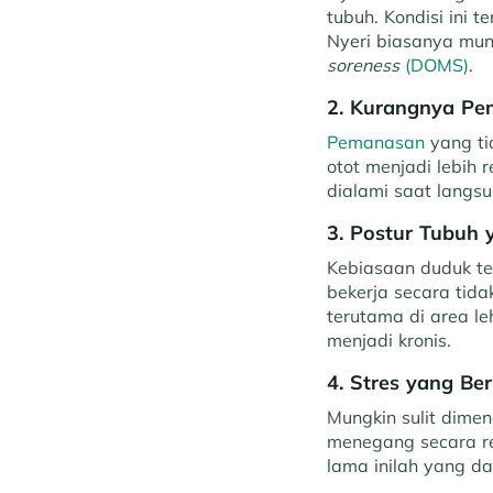
tubuh. Kondisi ini 
Nyeri biasanya mun
soreness
(DOMS)
.
2. Kurangnya Pe
Pemanasan
yang ti
otot menjadi lebih 
dialami saat langsu
3. Postur Tubuh 
Kebiasaan duduk te
bekerja secara tid
terutama di area le
menjadi kronis.
4. Stres yang Be
Mungkin sulit dimeng
menegang secara re
lama inilah yang da