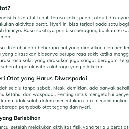
tot?
ondisi ketika otot tubuh terasa kaku, pegal, atau tidak ny
kukan aktivitas berat. Nyeri ini bisa terjadi pada satu bag
h lainnya. Rasa sakitnya pun bisa beragam, bahkan terk
yaman.
t bisa diketahui dari beberapa hal yang dirasakan oleh pend
 yang dirasakan biasanya berupa rasa sakit ketika meng
Durasi rasa sakit yang dirasakan juga sangat beragam, te
 seberat apa aktivitas olahraga yang dilakukan.
ri Otot yang Harus Diwaspadai
idak selalu tanpa sebab. Meski demikian, ada banyak sekal
mu ketahui dan waspadai. Penting untuk mengetahui penye
 kamu tidak salah dalam menentukan cara menghilangkan ny
beberapa penyebab otot tegang dan nyeri.
k yang Berlebihan
ncul setelah melakukan aktivitas fisik yang terlalu berat a