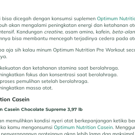
i bisa dicegah dengan konsumsi suplemen
Optimum Nutriti
ubuh akan mengalami peningkatan energi dan ketahanan ot
intensif. Kandungan
creatine
, asam amino, kafein,
beta-alan
amnya bisa membantu mencegah terjadinya cedera pada ot
 aja sih kalau minum Optimum Nutrition Pre Workout secara
ya.
kekuatan dan ketahanan stamina saat berolahraga.
ngkatkan fokus dan konsentrasi saat berolahraga.
roses pemulihan setelah berolahraga.
ingkatkan massa otot.
tion Casein
n memulihkan kondisi nyeri otot berkepanjangan ketika beri
 jika kamu mengonsumsi
Optimum Nutrition Casein
. Menggun
, penyerapannya proteinnya akan lebih lama dan maksimal