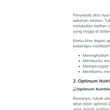
Penyebab otot nyer
sebelum latihan. T
melakukan latihan 
yang tinggi di dal
Kamu bisa dapat apa
beberapa manfaatn
Meningkatkan 
Membantu meni
Mempercepat p
Membantu men
2. Optimum Nutri
Biasanya, tubuh aka
akan lebih optimal
slow acting protein