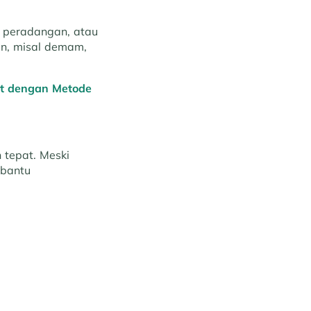
, peradangan, atau
ain, misal demam,
at dengan Metode
 tepat. Meski
mbantu