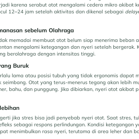
terjadi karena serabut otot mengalami cedera mikro akibat k
cul 12–24 jam setelah aktivitas dan dikenal sebagai
delay
manasan sebelum Olahraga
dak memadai membuat otot belum siap menerima beban akt
rentan mengalami ketegangan dan nyeri setelah bergerak. Ko
ng berolahraga dengan intensitas tinggi.
yang Buruk
rlalu lama atau posisi tubuh yang tidak ergonomis dapat
ak seimbang. Otot yang terus-menerus tegang akan lebih mu
her, bahu, dan punggung. Jika dibiarkan, nyeri otot akibat 
rlebihan
erti jika stres bisa jadi penyebab nyeri otot. Saat stres, 
fleks sebagai respons perlindungan. Kondisi ketegangan 
pat menimbulkan rasa nyeri, terutama di area leher dan b