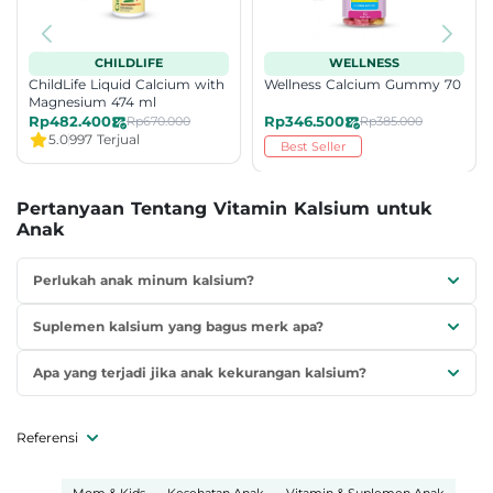
CHILDLIFE
WELLNESS
ChildLife Liquid Calcium with
Wellness Calcium Gummy 70
Magnesium 474 ml
Rp482.400
Rp346.500
Rp670.000
Rp385.000
5.0
997 Terjual
Best Seller
Pertanyaan Tentang Vitamin Kalsium untuk
Anak
Perlukah anak minum kalsium?
Suplemen kalsium yang bagus merk apa?
Apa yang terjadi jika anak kekurangan kalsium?
Referensi