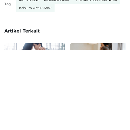
Mom & Kids
Kesehatan Anak
Vitamin & Suplemen Anak
Tag:
Kalsium Untuk Anak
Artikel Terkait
Mom & Kids
Mom & Kids
Program Hamil: Persiapan,
10 Cara Mengeluarkan Dahak
Metode, & Tips Tingkatkan
pada Bayi yang Aman Dicoba di
Kesuburan
Rumah
•
•
Ditulis oleh
Satria Aji Purwoko
Ditulis oleh
Ariq Yusron Fathoni
07 Agustus 2026
30 Juli 2026
Kategori Artikel