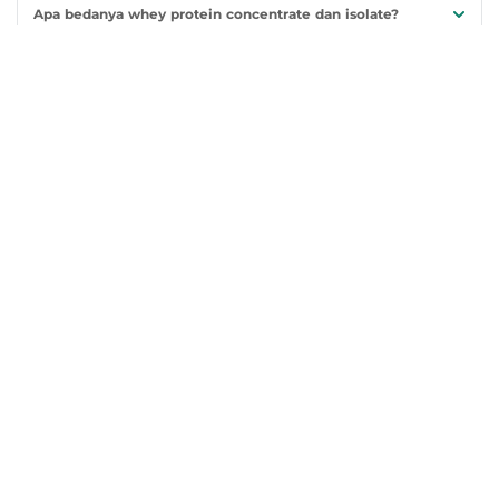
Apa bedanya whey protein concentrate dan isolate?
Kenapa isolate lebih mahal?
Referensi
Tag:
Sport
Whey
Perbedaan Whey Concentrate Vs Isolate
Artikel Terkait
Sport
Sport
Bolehkah Makan Bakso Saat
Apakah Pisang Bagus untuk
Diet? Cek Dulu Penjelasannya!
Diet? Ini Manfaat & Tips