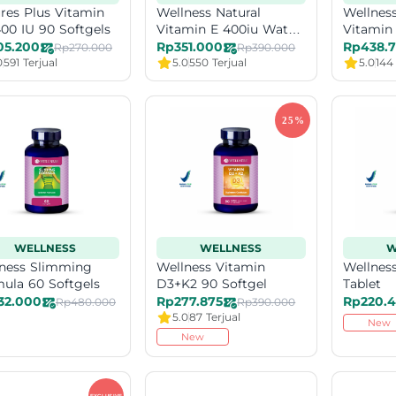
res Plus Vitamin
Wellness Natural
Wellness
00 IU 90 Softgels
Vitamin E 400iu Water
Vitamin 
Soluble 60 Softgels
150 Soft
05.200
Rp351.000
Rp438.
Rp270.000
Rp390.000
0
591 Terjual
5.0
550 Terjual
5.0
144 
WELLNESS
WELLNESS
W
ness Slimming
Wellness Vitamin
Wellnes
ula 60 Softgels
D3+K2 90 Softgel
Tablet
32.000
Rp277.875
Rp220.
Rp480.000
Rp390.000
5.0
87 Terjual
New
New