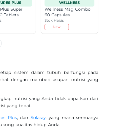
URES PLUS
WELLNESS
Plus Super
Wellness Mag Combo
0 Tablets
60 Capsules
s
Stok Habis
New
setiap sistem dalam tubuh berfungsi pada
ehat dengan memberi asupan nutrisi yang
kap nutrisi yang Anda tidak dapatkan dari
si yang tepat.
res Plus
, dan
Solaray
, yang mana semuanya
ukung kualitas hidup Anda.