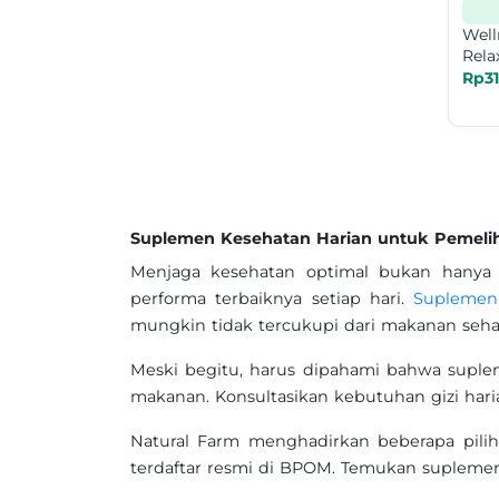
Well
Rela
Cap
Rp3
Suplemen Kesehatan Harian untuk Pemelih
Menjaga kesehatan optimal bukan hanya s
performa terbaiknya setiap hari.
Suplemen
mungkin tidak tercukupi dari makanan sehar
Meski begitu, harus dipahami bahwa suple
makanan. Konsultasikan kebutuhan gizi haria
Natural Farm menghadirkan beberapa pili
terdaftar resmi di BPOM. Temukan supleme