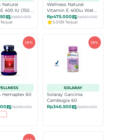
 Natural
Wellness Natural
E 400 IU (150)
Vitamin E 400iu Water
gels
Soluble 60 BANDED
750
Rp475.000
Rp650.000
Rp550.000
Exp Date 9-26
Terjual
5.0
139 Terjual
ELLNESS
SOLARAY
s Hemaplex 60
Solaray Garcinia
Cambogia 60
400
Rp346.500
Rp290.000
Rp550.000