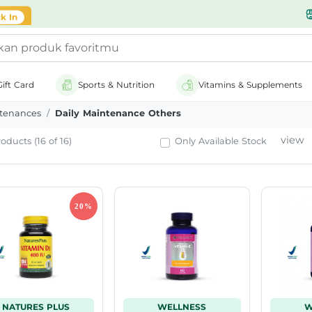
likasi
k In
Gift Card
Sports & Nutrition
Vitamins & Supplements
ntenances
Daily Maintenance Others
view
oducts (16 of 16)
Only Available Stock
NATURES PLUS
WELLNESS
W