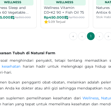
WELLNESS
WELLNESS
NAT
ness Sleep and
Wellness Vitamin
Natures 
x 60 Vegetable
D3+K2 90 + Fish Oil 75
Antiox 6
s
15.000
Rp450.000
Stok Habi
Rp350.000
Rp750.000
5.0
9 Terjual
«
‹
1
›
»
araan Tubuh di Natural Farm
oal menghindari penyakit, tetapi tentang memastikan 
 kesehatan
harian hadir untuk melengkapi gaya hidup s
i-hari.
men bukan pengganti obat-obatan, melainkan adalah peleng
n Anda ke dokter atau ahli gizi sehingga mendapatkan nutri
han suplemen pemeliharaan kesehatan dari
Wellness
,
Natu
n harian yang tepat untuk memelihara kesehatan dan mend