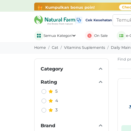
Gratis Ongkir + Banyak Promo
belanja di ap
Kumpulkan bonus poin!
Chec
Cek Kesehatan
Semua Kategori
On Sale
e-
Home
Cat
Vitamins Suplements
Daily Mai
Find pr
Category
Rating
5
4
3
Brand