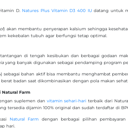
vitamin D.
Natures Plus Vitamin D3 400 IU
datang untuk 
ol
) akan membantu penyerapan kalsium sehingga kesehatan t
em kekebalan tubuh agar berfungsi tetap optimal.
 tantangan di tengah kesibukan dan berbagai godaan mak
ia
yang banyak digunakan sebagai pendamping program pe
) sebagai bahan aktif bisa membantu menghambat pemben
rat badan saat dikombinasikan dengan pola makan sehat dan
i Natural Farm
 dengan suplemen dan
vitamin sehari-hari
terbaik dari Natur
ng tersedia dijamin 100% original dan sudah terdaftar di B
kasi
Natural Farm
dengan berbagai pilihan pembayaran 
p hari.