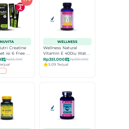
NUVITA
WELLNESS
utri Creatine
Wellness Natural
et isi 6 Free 2
Vitamin E 400iu Water
Exp Date 8-26
Soluble 60 Softgel B1G1
8
Rp351.000
Rp55.000
Rp390.000
erjual
5.0
9 Terjual