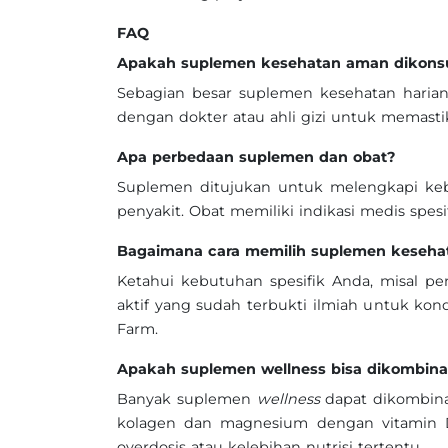
FAQ
Apakah suplemen kesehatan aman dikons
Sebagian besar suplemen kesehatan harian
dengan dokter atau ahli gizi untuk memast
Apa perbedaan suplemen dan obat?
Suplemen ditujukan untuk melengkapi ke
penyakit. Obat memiliki indikasi medis spe
Bagaimana cara memilih suplemen kesehat
Ketahui kebutuhan spesifik Anda, misal p
aktif yang sudah terbukti ilmiah untuk kond
Farm.
Apakah suplemen wellness bisa dikombinas
Banyak suplemen
wellness
dapat dikombinas
kolagen dan magnesium dengan vitamin 
overdosis atau kelebihan nutrisi tertentu.