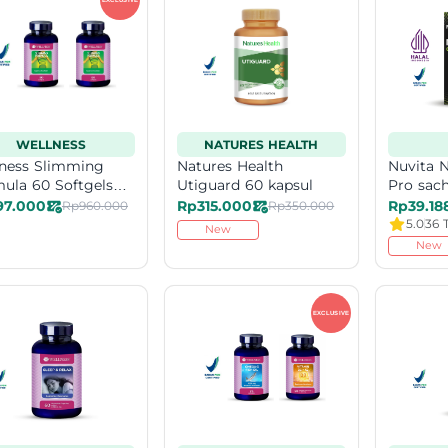
WELLNESS
NATURES HEALTH
ness Slimming
Natures Health
Nuvita N
ula 60 Softgels
Utiguard 60 kapsul
Pro sach
ling
Sachet 
97.000
Rp315.000
Rp39.18
Rp960.000
Rp350.000
5.0
36 T
New
New