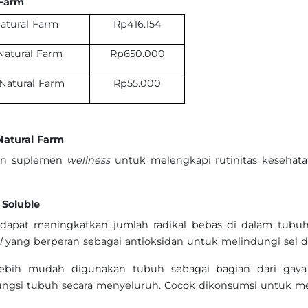
 Farm
Natural Farm
Rp416.154
Natural Farm
Rp650.000
Natural Farm
Rp55.000
Natural Farm
han suplemen
wellness
untuk melengkapi rutinitas kesehata
 Soluble
ian dapat meningkatkan jumlah radikal bebas di dalam tubu
el
yang berperan sebagai antioksidan untuk melindungi sel da
lebih mudah digunakan tubuh sebagai bagian dari gaya
ngsi tubuh secara menyeluruh. Cocok dikonsumsi untuk mel