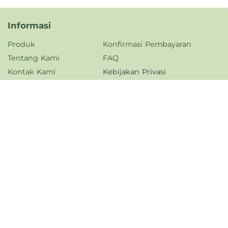
Informasi
Produk
Konfirmasi Pembayaran
Tentang Kami
FAQ
Kontak Kami
Kebijakan Privasi
Karir
Jam Operasional
Senin - Jumat,
08.00 - 17.00 WIB
Dukungan Pengiriman
Dukungan Pembayaran