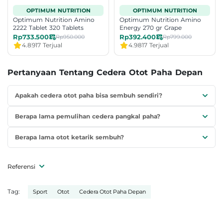
OPTIMUM NUTRITION
OPTIMUM NUTRITION
Optimum Nutrition Amino
Optimum Nutrition Amino
2222 Tablet 320 Tablets
Energy 270 gr Grape
Rp733.500
Rp392.400
Rp950.000
Rp799.000
4.8
917 Terjual
4.9
817 Terjual
Pertanyaan Tentang Cedera Otot Paha Depan
Apakah cedera otot paha bisa sembuh sendiri?
Berapa lama pemulihan cedera pangkal paha?
Berapa lama otot ketarik sembuh?
Referensi
Tag:
Sport
Otot
Cedera Otot Paha Depan