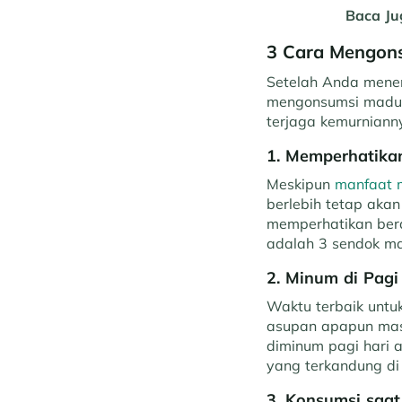
Baca Ju
3 Cara Mengons
Setelah Anda menen
mengonsumsi madu y
terjaga kemurniann
1. Memperhatika
Meskipun
manfaat 
berlebih tetap aka
memperhatikan bera
adalah 3 sendok mak
2. Minum di Pagi
Waktu terbaik untu
asupan apapun masu
diminum pagi hari
yang terkandung di
3. Konsumsi saa