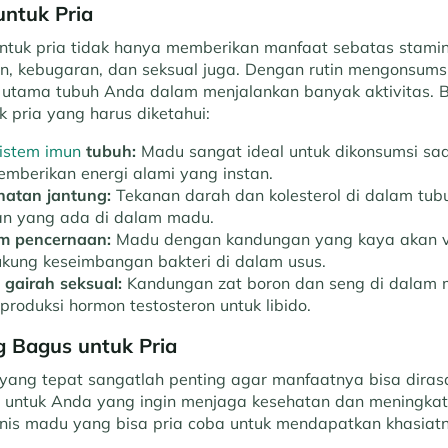
ntuk Pria
untuk pria tidak hanya memberikan manfaat sebatas stamin
, kebugaran, dan seksual juga. Dengan rutin mengonsum
utama tubuh Anda dalam menjalankan banyak aktivitas. B
 pria yang harus diketahui:
istem imun
tubuh:
Madu sangat ideal untuk dikonsumsi saa
emberikan energi alami yang instan.
atan jantung:
Tekanan darah dan kolesterol di dalam tubu
dan yang ada di dalam madu.
m pencernaan:
Madu dengan kandungan yang kaya akan vi
ung keseimbangan bakteri di dalam usus.
gairah seksual:
Kandungan zat boron dan seng di dalam
roduksi hormon testosteron untuk libido.
g Bagus untuk Pria
 yang tepat sangatlah penting agar manfaatnya bisa diras
a untuk Anda yang ingin menjaga kesehatan dan meningka
enis madu yang bisa pria coba untuk mendapatkan khasiat