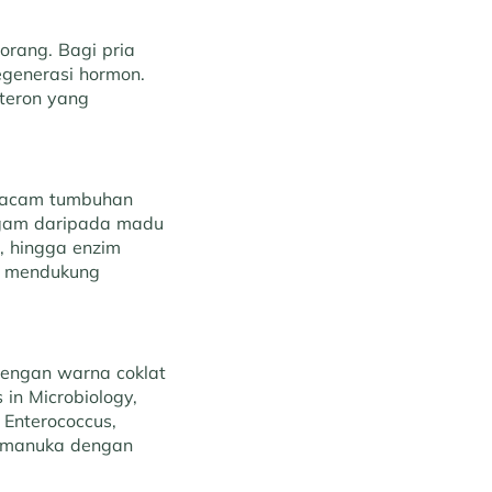
orang. Bagi pria
egenerasi hormon.
steron yang
 macam tumbuhan
ragam daripada madu
m, hingga enzim
n mendukung
dengan warna coklat
 in Microbiology,
Enterococcus,
u manuka dengan