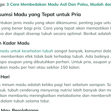
ga:
3 Cara Membedakan Madu Asli Dan Palsu, Mudah dan 
umsi Madu yang Tepat untuk Pria
tukan jenis madu yang akan dikonsumsi, penting juga un
ang benar bagi pria. Cara yang tepat akan memastikan 
ya dan dapat diserap tubuh secara optimal. Berikut adala
n Kadar Madu
madu untuk kesehatan tubuh
sangat banyak, konsumsi dal
n memberikan efek tidak baik terhadap tubuh. Ada baiknya
pa asupan yang dibutuhkan perhari. Untuk pria, asupan y
an madu per hari atau sekitar 150 kalori.
 Hari
k minum madu adalah ketika pagi hari sebelum sarapan. S
k, tubuh cenderung menyerap nutrisi lebih banyak dan 
 akan membantu meningkatkan metabolisme dan membersih
 dalam tubuh selama tidur.
t Mau Berolahraga