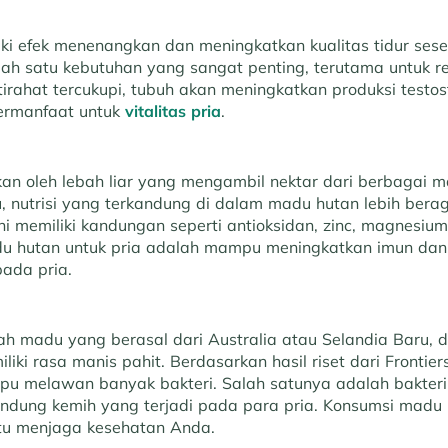
ki efek menenangkan dan meningkatkan kualitas tidur sese
lah satu kebutuhan yang sangat penting, terutama untuk r
tirahat tercukupi, tubuh akan meningkatkan produksi testo
bermanfaat untuk
vitalitas pria
.
kan oleh lebah liar yang mengambil nektar dari berbagai
itu, nutrisi yang terkandung di dalam madu hutan lebih be
ini memiliki kandungan seperti antioksidan, zinc, magnesiu
du hutan untuk pria adalah mampu meningkatkan imun da
pada pria.
 madu yang berasal dari Australia atau Selandia Baru, 
ki rasa manis pahit. Berdasarkan hasil riset dari Frontiers
 melawan banyak bakteri. Salah satunya adalah bakteri 
andung kemih yang terjadi pada para pria. Konsumsi mad
tu menjaga kesehatan Anda.