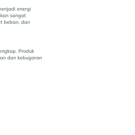
enjadi energi
akan sangat
at beban, dan
lengkap. Produk
tan dan kebugaran