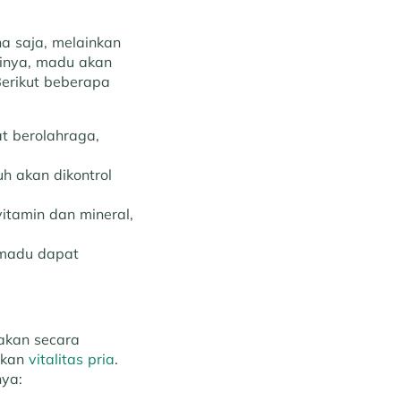
a saja, melainkan
sinya, madu akan
erikut beberapa
t berolahraga,
h akan dikontrol
tamin dan mineral,
 madu dapat
akan secara
tkan
vitalitas pria
.
nya: