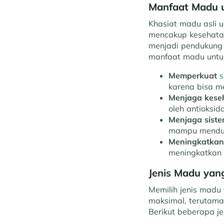
Manfaat Madu u
Khasiat madu asli 
mencakup kesehatan
menjadi pendukung 
manfaat madu untuk
Memperkuat
s
karena bisa m
Menjaga keseh
oleh antioksi
Menjaga siste
mampu menduk
Meningkatkan 
meningkatkan p
Jenis Madu yan
Memilih jenis madu
maksimal, terutam
Berikut beberapa j