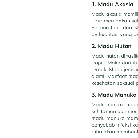
1. Madu Akasia
Madu akasia memili
tidur merupakan sa
Selama tidur dan is
berkualitas, yang 
2. Madu Hutan
Madu hutan dihasil
tropis. Maka dari 
ternak. Madu jenis 
alami. Manfaat ma
kesehatan seksual 
3. Madu Manuka
Madu manuka adalah
kehitaman dan memili
madu manuka mampu
penyebab infeksi k
rutin akan memban