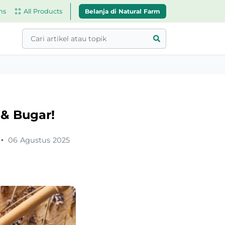
Belanja di Natural Farm
ns
All Products
 & Bugar!
•
06 Agustus 2025