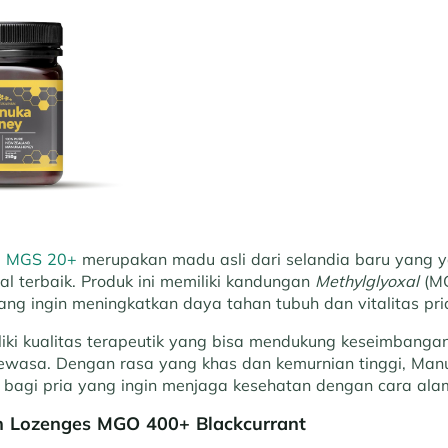
m MGS 20+
merupakan madu asli dari selandia baru yang y
ial terbaik. Produk ini memiliki kandungan
Methylglyoxal
(MG
ang ingin meningkatkan daya tahan tubuh dan vitalitas pri
liki kualitas terapeutik yang bisa mendukung keseimbanga
dewasa. Dengan rasa yang khas dan kemurnian tinggi, Ma
l bagi pria yang ingin menjaga kesehatan dengan cara alam
h Lozenges MGO 400+ Blackcurrant