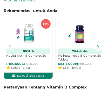
Program Latihan
Rekomendasi untuk Anda
NUVITA
WELLNESS
Nuvita Nutri B Complex 30
Wellness Mega B Complex 30
Tablets
Rp97.500
Rp315.000
Rp125.000
Rp350.000
5.0
576 Terjual
4.5
141 Terjual
Rp85.000
Harga Spesial
Pertanyaan Tentang Vitamin B Complex
Apakah baik minum vitamin B complex setiap hari?