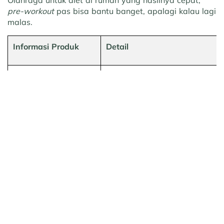
Olahraga untuk diet di rumah yang hasilnya cepat,
pre-workout
pas bisa bantu banget, apalagi kalau lagi
malas.
Informasi Produk
Detail
Jenis Formula
Pre-Workout
Kandungan Utama
Kafein, beta-alanine, citrulline
Kafein
Mengandung kafein dengan dos
Waktu Konsumsi
20–30 menit sebelum latihan
Keunggulan
Meningkatkan energi dan intens
pembakaran kalori lebih maksi