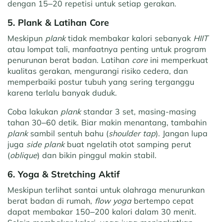
dengan 15–20 repetisi untuk setiap gerakan.
5. Plank & Latihan Core
Meskipun
plank
tidak membakar kalori sebanyak
HIIT
atau lompat tali, manfaatnya penting untuk program
penurunan berat badan. Latihan
core
ini memperkuat
kualitas gerakan, mengurangi risiko cedera, dan
memperbaiki postur tubuh yang sering terganggu
karena terlalu banyak duduk.
Coba lakukan
plank
standar 3 set, masing-masing
tahan 30–60 detik. Biar makin menantang, tambahin
plank
sambil sentuh bahu (
shoulder tap
). Jangan lupa
juga
side plank
buat ngelatih otot samping perut
(
oblique
) dan bikin pinggul makin stabil.
6. Yoga & Stretching Aktif
Meskipun terlihat santai untuk olahraga menurunkan
berat badan di rumah,
flow yoga
bertempo cepat
dapat membakar 150–200 kalori dalam 30 menit.