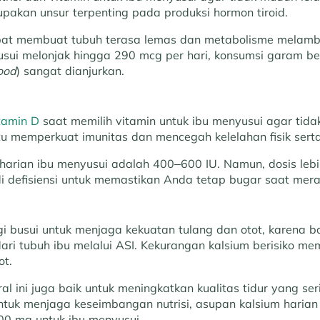
pakan unsur terpenting pada produksi hormon tiroid.
at membuat tubuh terasa lemas dan metabolisme melamb
usui melonjak hingga 290 mcg per hari, konsumsi garam b
ood
) sangat dianjurkan.
tamin D
saat memilih vitamin untuk ibu menyusui agar tida
 memperkuat imunitas dan mencegah kelelahan fisik serta 
harian ibu menyusui adalah 400–600 IU. Namun, dosis lebi
adi defisiensi untuk memastikan Anda tetap bugar saat meraw
gi busui untuk menjaga kekuatan tulang dan otot, karena 
ri tubuh ibu melalui ASI. Kekurangan kalsium berisiko mem
ot.
ral ini juga baik untuk meningkatkan kualitas tidur yang se
ntuk menjaga keseimbangan nutrisi, asupan kalsium harian
00 mg untuk ibu menyusui.