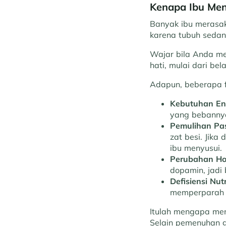
Kenapa Ibu Men
Banyak ibu merasaka
karena tubuh sedan
Wajar bila Anda me
hati, mulai dari bel
Adapun, beberapa f
Kebutuhan Ene
yang bebannya
Pemulihan Pas
zat besi. Jika
ibu menyusui.
Perubahan H
dopamin, jadi 
Defisiensi Nutr
memperparah r
Itulah mengapa menj
Selain pemenuhan gi