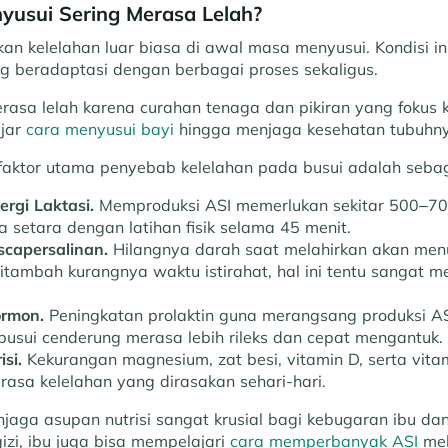
yusui Sering Merasa Lelah?
n kelelahan luar biasa di awal masa menyusui. Kondisi ini
g beradaptasi dengan berbagai proses sekaligus.
rasa lelah karena curahan tenaga dan pikiran yang fokus
ajar
cara menyusui bayi
hingga menjaga kesehatan tubuhny
aktor utama penyebab kelelahan pada busui adalah sebaga
rgi Laktasi.
Memproduksi ASI memerlukan sekitar 500–700 
 setara dengan latihan fisik selama 45 menit.
capersalinan.
Hilangnya darah saat melahirkan akan me
 ditambah kurangnya waktu istirahat, hal ini tentu sangat
ormon.
Peningkatan prolaktin guna merangsang produksi A
busui cenderung merasa lebih rileks dan cepat mengantuk.
isi.
Kekurangan magnesium, zat besi, vitamin D, serta vit
asa kelelahan yang dirasakan sehari-hari.
aga asupan nutrisi sangat krusial bagi kebugaran ibu dan 
zi, ibu juga bisa mempelajari
cara memperbanyak ASI
mel