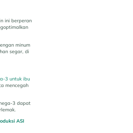
n ini berperan
ngoptimalkan
 dengan minum
an segar, di
-3 untuk ibu
rta mencegah
omega-3 dapat
rlemak.
oduksi ASI