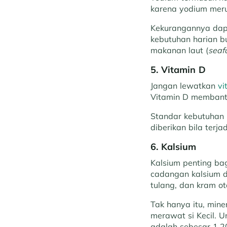
karena yodium meru
Kekurangannya dap
kebutuhan harian b
makanan laut (
seaf
5. Vitamin D
Jangan lewatkan
vi
Vitamin D membantu
Standar kebutuhan 
diberikan bila terj
6. Kalsium
Kalsium penting ba
cadangan kalsium da
tulang, dan kram ot
Tak hanya itu, mine
merawat si Kecil. U
adalah sebesar 1.2