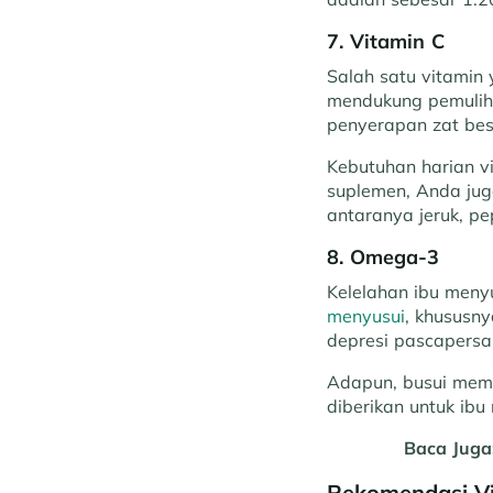
7. Vitamin C
Salah satu vitamin 
mendukung pemuliha
penyerapan zat bes
Kebutuhan harian v
suplemen, Anda jug
antaranya jeruk, pe
8. Omega-3
Kelelahan ibu menyu
menyusui
, khususn
depresi pascapersal
Adapun, busui mem
diberikan untuk ib
Baca Juga
Rekomendasi Vi