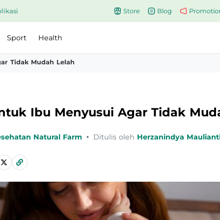
likasi
Store
Blog
Promotio
Sport
Health
ar Tidak Mudah Lelah
untuk Ibu Menyusui Agar Tidak Mud
esehatan Natural Farm
•
Ditulis oleh
Herzanindya Mauliant