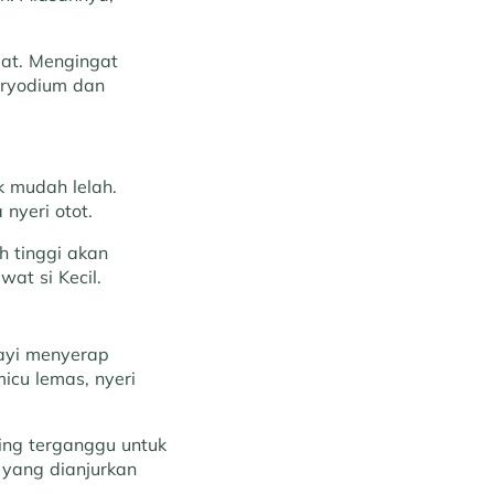
at. Mengingat
eryodium dan
k mudah lelah.
nyeri otot.
h tinggi akan
at si Kecil.
bayi menyerap
icu lemas, nyeri
ring terganggu untuk
 yang dianjurkan