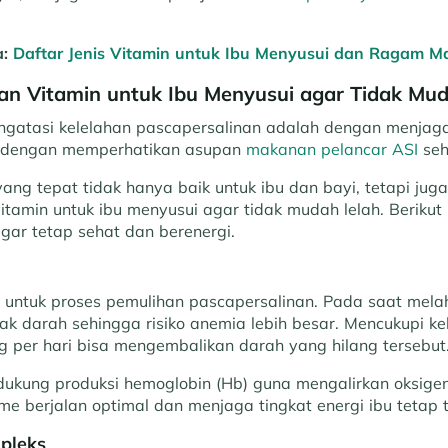
a:
Daftar Jenis Vitamin untuk Ibu Menyusui dan Ragam M
dan Vitamin untuk Ibu Menyusui agar Tidak Mu
ngatasi kelelahan pascapersalinan adalah dengan menjaga
uk dengan memperhatikan asupan
makanan pelancar ASI
seh
yang tepat tidak hanya baik untuk ibu dan bayi, tetapi jug
amin untuk ibu menyusui agar tidak mudah lelah. Berikut i
 agar tetap sehat dan berenergi.
n untuk proses pemulihan pascapersalinan. Pada saat melah
k darah sehingga risiko anemia lebih besar. Mencukupi ke
g per hari bisa mengembalikan darah yang hilang tersebut
ndukung produksi hemoglobin (Hb) guna mengalirkan oksigen
e berjalan optimal dan menjaga tingkat energi ibu tetap t
pleks