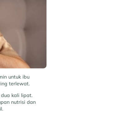
min untuk ibu
ing terlewat.
ua kali lipat.
pan nutrisi dan
l.