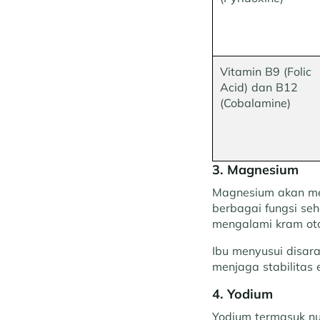
Vitamin B9 (Folic
Acid) dan B12
(Cobalamine)
3. Magnesium
Magnesium akan me
berbagai fungsi se
mengalami kram oto
Ibu menyusui disa
menjaga stabilitas e
4. Yodium
Yodium termasuk nut