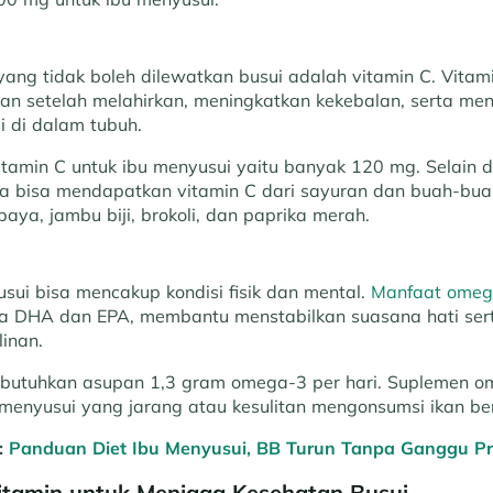
yang tidak boleh dilewatkan busui adalah vitamin C. Vitami
n setelah melahirkan, meningkatkan kekebalan, serta me
i di dalam tubuh.
itamin C untuk ibu menyusui yaitu banyak 120 mg. Selain
a bisa mendapatkan vitamin C dari sayuran dan buah-buah
paya, jambu biji, brokoli, dan paprika merah.
sui bisa mencakup kondisi fisik dan mental.
Manfaat omega
ya DHA dan EPA, membantu menstabilkan suasana hati se
inan.
butuhkan asupan 1,3 gram omega-3 per hari. Suplemen 
u menyusui yang jarang atau kesulitan mengonsumsi ikan be
:
Panduan Diet Ibu Menyusui, BB Turun Tanpa Ganggu Pr
tamin untuk Menjaga Kesehatan Busui