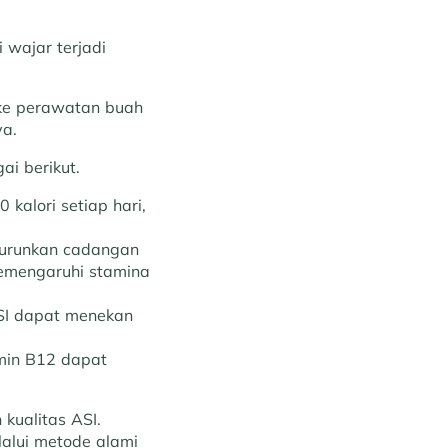
 wajar terjadi
 ke perawatan buah
a.
i berikut.
kalori setiap hari,
nurunkan cadangan
 memengaruhi stamina
SI dapat menekan
amin B12 dapat
kualitas ASI.
alui metode alami