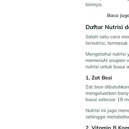
lainnya.
Baca Jug
Daftar Nutrisi 
Salah satu cara me
ternutrisi, termas
Mengetahui nutrisi 
memenuhi asupan vit
nutrisi untuk busui
1. Zat Besi
Zat besi dibutuhka
mengeluarkan banya
busui sebesar 18 m
Nutrisi ini juga me
sehingga metabolism
2. Vitamin B Kom