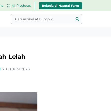
Belanja di Natural Farm
ns
All Products
ah Lelah
i
•
09 Juni 2026