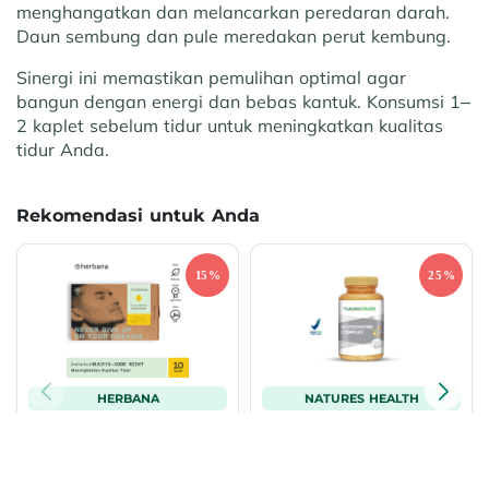
menghangatkan dan melancarkan peredaran darah.
Daun sembung dan pule meredakan perut kembung.
Sinergi ini memastikan pemulihan optimal agar
bangun dengan energi dan bebas kantuk. Konsumsi 1–
2 kaplet sebelum tidur untuk meningkatkan kualitas
tidur Anda.
Rekomendasi untuk Anda
HERBANA
NATURES HEALTH
Herbana Balance Madia Good
Natures Health Glutathione
Night 10 Caplets
Complex 60 caps
Rp49.258
Rp676.250
Rp61.000
Rp1.035.000
Best Seller