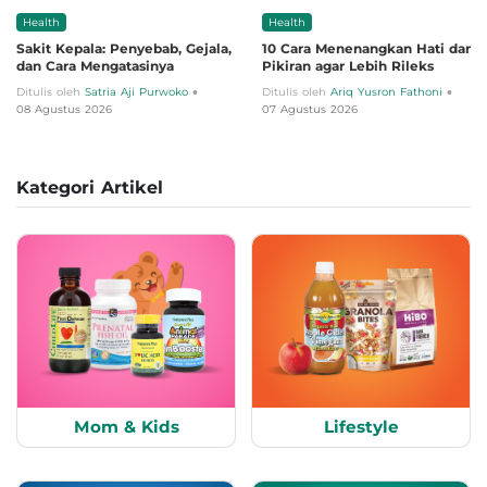
Health
Health
Sakit Kepala: Penyebab, Gejala,
10 Cara Menenangkan Hati dan
dan Cara Mengatasinya
Pikiran agar Lebih Rileks
•
•
Ditulis oleh
Satria Aji Purwoko
Ditulis oleh
Ariq Yusron Fathoni
08 Agustus 2026
07 Agustus 2026
Kategori Artikel
Mom & Kids
Lifestyle