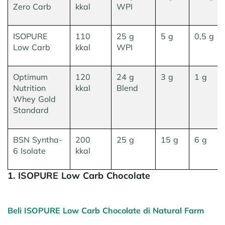
Zero Carb
kkal
WPI
ISOPURE
110
25 g
5 g
0,5 g
Low Carb
kkal
WPI
Optimum
120
24 g
3 g
1 g
Nutrition
kkal
Blend
Whey Gold
Standard
BSN Syntha-
200
25 g
15 g
6 g
6 Isolate
kkal
1. ISOPURE Low Carb Chocolate
Beli ISOPURE Low Carb Chocolate di Natural Farm