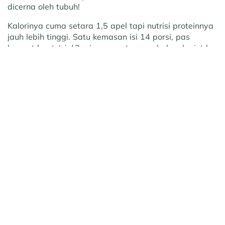
dicerna oleh tubuh!
Kalorinya cuma setara 1,5 apel tapi nutrisi proteinnya
jauh lebih tinggi. Satu kemasan isi 14 porsi, pas
banget buat
trial
2 minggu pertama sebelum lanjut ke
ukuran besar. Pas banget buat pemula!
Prev Article
Next Article
Apa itu Dexamethasone?
Ketahui Berbagai Arti
Ketahui Kegunaan dan
Kedutan Mata Kiri Atas
Cara Penggunaannya
yang Perlu Diketahui
Rekomendasi untuk Anda