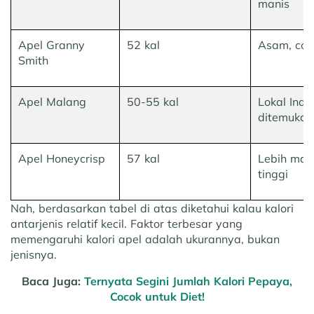
manis
Apel Granny
52 kal
Asam, coco
Smith
Apel Malang
50-55 kal
Lokal Ind
ditemukan
Apel Honeycrisp
57 kal
Lebih manis
tinggi
Nah, berdasarkan tabel di atas diketahui kalau kalori
antarjenis relatif kecil. Faktor terbesar yang
memengaruhi kalori apel adalah ukurannya, bukan
jenisnya.
Baca Juga:
Ternyata Segini Jumlah Kalori Pepaya,
Cocok untuk Diet!