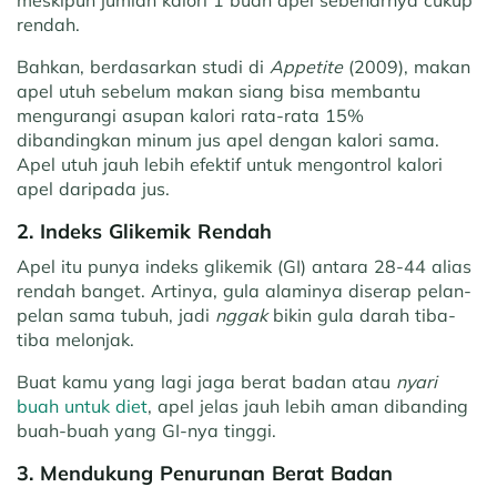
meskipun jumlah kalori 1 buah apel sebenarnya cukup
rendah.
Bahkan, berdasarkan studi di
Appetite
(2009), makan
apel utuh sebelum makan siang bisa membantu
mengurangi asupan kalori rata-rata 15%
dibandingkan minum jus apel dengan kalori sama.
Apel utuh jauh lebih efektif untuk mengontrol kalori
apel daripada jus.
2. Indeks Glikemik Rendah
Apel itu punya indeks glikemik (GI) antara 28-44 alias
rendah banget. Artinya, gula alaminya diserap pelan-
pelan sama tubuh, jadi
nggak
bikin gula darah tiba-
tiba melonjak.
Buat kamu yang lagi jaga berat badan atau
nyari
buah untuk diet
, apel jelas jauh lebih aman dibanding
buah-buah yang GI-nya tinggi.
3. Mendukung Penurunan Berat Badan