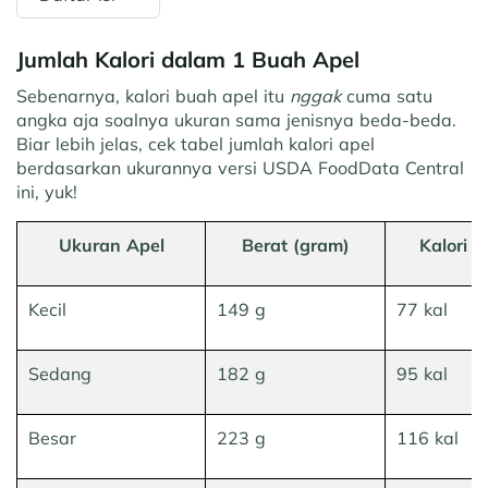
Jumlah Kalori dalam 1 Buah Apel
Sebenarnya, kalori buah apel itu
nggak
cuma satu
angka aja soalnya ukuran sama jenisnya beda-beda.
Biar lebih jelas, cek tabel jumlah kalori apel
berdasarkan ukurannya versi USDA FoodData Central
ini, yuk!
Ukuran Apel
Berat (gram)
Kalori
Kecil
149 g
77 kal
Sedang
182 g
95 kal
Besar
223 g
116 kal