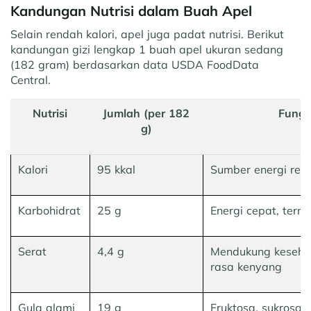
Kandungan Nutrisi dalam Buah Apel
Selain rendah kalori, apel juga padat nutrisi. Berikut
kandungan gizi lengkap 1 buah apel ukuran sedang
(182 gram) berdasarkan data USDA FoodData
Central.
Nutrisi
Jumlah (per 182
Fungs
g)
Kalori
95 kkal
Sumber energi ren
Karbohidrat
25 g
Energi cepat, term
Serat
4,4 g
Mendukung keseha
rasa kenyang
Gula alami
19 g
Fruktosa, sukrosa,