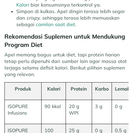
Kalori
biar konsumsinya terkontrol ya.
Simpan di kulkas.
Apel dingin terasa lebih segar
dan
crispy
, sehingga terasa lebih memuaskan
sebagai
camilan saat diet
.
Rekomendasi Suplemen untuk Mendukung
Program Diet
Apel memang bagus untuk diet, tapi protein harian
tetap perlu dipenuhi dari sumber lain agar massa otot
terjaga selama defisit kalori. Berikut pilihan suplemen
yang relevan.
Produk
Kalori
Protein
Karbo
Lemak
ISOPURE
90 kkal
20 g
3 g
0 g
Infusions
WPI
ISOPURE
100
25 g
0 g
0,5 g