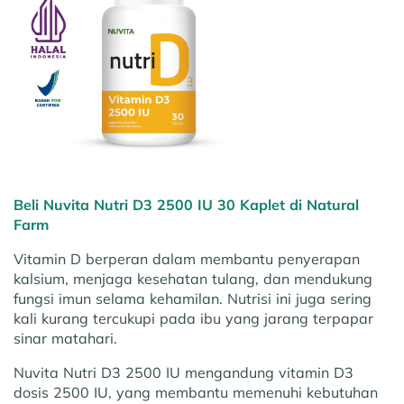
Beli Nuvita Nutri D3 2500 IU 30 Kaplet di Natural
Farm
Vitamin D berperan dalam membantu penyerapan
kalsium, menjaga kesehatan tulang, dan mendukung
fungsi imun selama kehamilan. Nutrisi ini juga sering
kali kurang tercukupi pada ibu yang jarang terpapar
sinar matahari.
Nuvita Nutri D3 2500 IU mengandung vitamin D3
dosis 2500 IU, yang membantu memenuhi kebutuhan