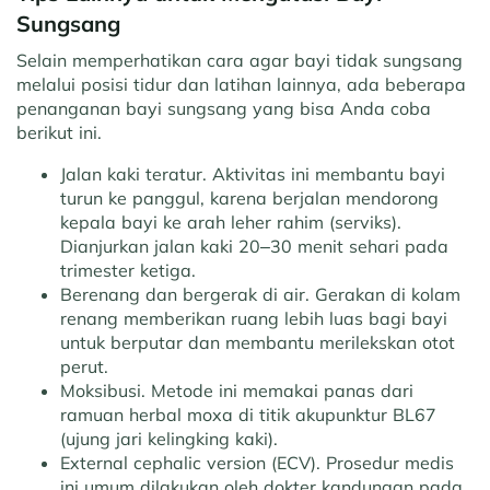
Sungsang
Selain memperhatikan cara agar bayi tidak sungsang
melalui posisi tidur dan latihan lainnya, ada beberapa
penanganan bayi sungsang yang bisa Anda coba
berikut ini.
Jalan kaki teratur.
Aktivitas ini membantu bayi
turun ke panggul, karena berjalan mendorong
kepala bayi ke arah leher rahim (serviks).
Dianjurkan jalan kaki 20–30 menit sehari pada
trimester ketiga.
Berenang dan bergerak di air.
Gerakan di kolam
renang memberikan ruang lebih luas bagi bayi
untuk berputar dan membantu merilekskan otot
perut.
Moksibusi.
Metode ini memakai panas dari
ramuan herbal moxa di titik akupunktur BL67
(ujung jari kelingking kaki).
External cephalic version
(ECV).
Prosedur medis
ini umum dilakukan oleh dokter kandungan pada