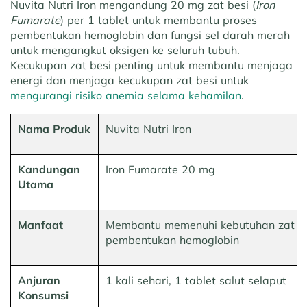
Nuvita Nutri Iron mengandung 20 mg zat besi (
Iron
Fumarate
) per 1 tablet untuk membantu proses
pembentukan hemoglobin dan fungsi sel darah merah
untuk mengangkut oksigen ke seluruh tubuh.
Kecukupan zat besi penting untuk membantu menjaga
energi dan menjaga kecukupan zat besi untuk
mengurangi risiko anemia selama kehamilan
.
Nama Produk
Nuvita Nutri Iron
Kandungan
Iron Fumarate 20 mg
Utama
Manfaat
Membantu memenuhi kebutuhan zat b
pembentukan hemoglobin
Anjuran
1 kali sehari, 1 tablet salut selaput
Konsumsi