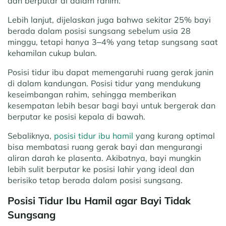
dan berputar di dalam rahim.
Lebih lanjut, dijelaskan juga bahwa sekitar 25% bayi
berada dalam posisi sungsang sebelum usia 28
minggu, tetapi hanya 3–4% yang tetap sungsang saat
kehamilan cukup bulan.
Posisi tidur ibu dapat memengaruhi ruang gerak janin
di dalam kandungan. Posisi tidur yang mendukung
keseimbangan rahim, sehingga memberikan
kesempatan lebih besar bagi bayi untuk bergerak dan
berputar ke posisi kepala di bawah.
Sebaliknya,
posisi tidur ibu hamil
yang kurang optimal
bisa membatasi ruang gerak bayi dan mengurangi
aliran darah ke plasenta. Akibatnya, bayi mungkin
lebih sulit berputar ke posisi lahir yang ideal dan
berisiko tetap berada dalam posisi sungsang.
Posisi Tidur Ibu Hamil agar Bayi Tidak
Sungsang