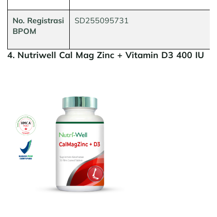
No. Registrasi
SD255095731
BPOM
4. Nutriwell Cal Mag Zinc + Vitamin D3 400 IU