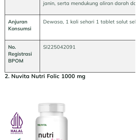
janin, serta mendukung aliran darah dan 
Anjuran
Dewasa, 1 kali sehari 1 tablet salut sel
Konsumsi
No.
SI225042091
Registrasi
BPOM
2. Nuvita Nutri Folic 1000 mg