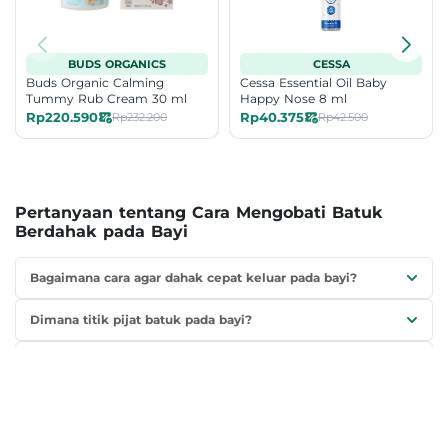
BUDS ORGANICS
CESSA
Buds Organic Calming
Cessa Essential Oil Baby
Tummy Rub Cream 30 ml
Happy Nose 8 ml
Rp220.590
Rp40.375
Rp232.200
Rp42.500
Pertanyaan tentang Cara Mengobati Batuk
Berdahak pada Bayi
Bagaimana cara agar dahak cepat keluar pada bayi?
Dimana titik pijat batuk pada bayi?
Bagaimana cara membantu bayi yang batuk berdahak?
Apa obat alami batuk pada bayi?