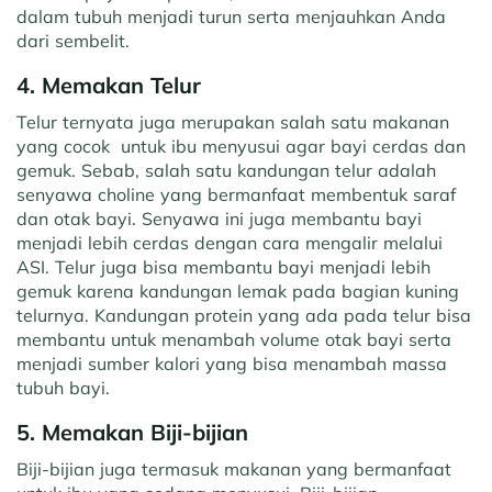
dalam tubuh menjadi turun serta menjauhkan Anda
dari sembelit.
4. Memakan Telur
Telur ternyata juga merupakan salah satu makanan
yang cocok untuk ibu menyusui agar bayi cerdas dan
gemuk. Sebab, salah satu kandungan telur adalah
senyawa choline yang bermanfaat membentuk saraf
dan otak bayi. Senyawa ini juga membantu bayi
menjadi lebih cerdas dengan cara mengalir melalui
ASI. Telur juga bisa membantu bayi menjadi lebih
gemuk karena kandungan lemak pada bagian kuning
telurnya. Kandungan protein yang ada pada telur bisa
membantu untuk menambah volume otak bayi serta
menjadi sumber kalori yang bisa menambah massa
tubuh bayi.
5. Memakan Biji-bijian
Biji-bijian juga termasuk makanan yang bermanfaat