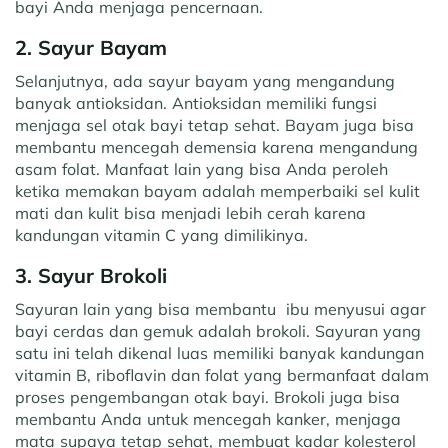
bayi Anda menjaga pencernaan.
2. Sayur Bayam
Selanjutnya, ada sayur bayam yang mengandung
banyak antioksidan. Antioksidan memiliki fungsi
menjaga sel otak bayi tetap sehat. Bayam juga bisa
membantu mencegah demensia karena mengandung
asam folat. Manfaat lain yang bisa Anda peroleh
ketika memakan bayam adalah memperbaiki sel kulit
mati dan kulit bisa menjadi lebih cerah karena
kandungan vitamin C yang dimilikinya.
3. Sayur Brokoli
Sayuran lain yang bisa membantu ibu menyusui agar
bayi cerdas dan gemuk adalah brokoli. Sayuran yang
satu ini telah dikenal luas memiliki banyak kandungan
vitamin B, riboflavin dan folat yang bermanfaat dalam
proses pengembangan otak bayi. Brokoli juga bisa
membantu Anda untuk mencegah kanker, menjaga
mata supaya tetap sehat, membuat kadar kolesterol