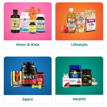
Mom & Kids
Lifestyle
Health
Sport