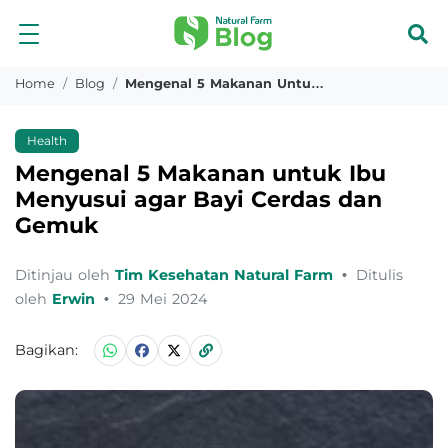
Home
Blog
Mengenal 5 Makanan Untuk Ibu Menyusui Agar Bayi Cerdas Dan Gemuk
Health
Mengenal 5 Makanan untuk Ibu
Menyusui agar Bayi Cerdas dan
Gemuk
Ditinjau oleh
Tim Kesehatan Natural Farm
•
Ditulis
oleh
Erwin
•
29 Mei 2024
Bagikan: