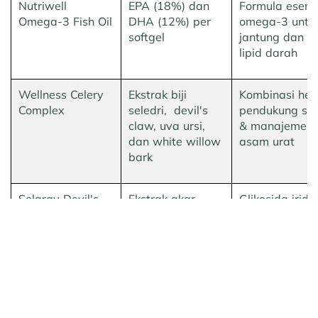
Nutriwell
EPA (18%) dan
Formula esens
Omega-3 Fish Oil
DHA (12%) per
omega-3 untu
softgel
jantung dan pr
lipid darah
Wellness Celery
Ekstrak biji
Kombinasi her
Complex
seledri, devil's
pendukung sen
claw, uva ursi,
& manajemen
dan white willow
asam urat
bark
Solaray Devil's
Ekstrak akar
Glikosida irido
Claw
Harpagophytum
antiinflamasi
procumbens
alami, vegan 
non-GMO
Prev Article
Next Article