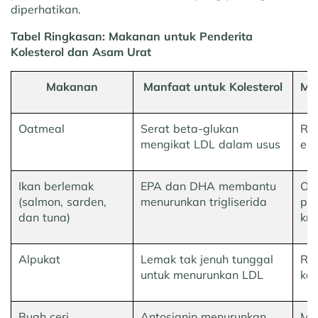
diperhatikan.
Tabel Ringkasan: Makanan untuk Penderita
Kolesterol dan Asam Urat
Makanan
Manfaat untuk Kolesterol
Ma
Oatmeal
Serat beta-glukan
Re
mengikat LDL dalam usus
eks
Ikan berlemak
EPA dan DHA membantu
Om
(salmon, sarden,
menurunkan trigliserida
per
dan tuna)
kri
Alpukat
Lemak tak jenuh tunggal
Ren
untuk menurunkan LDL
kal
Buah ceri
Antosianin menurunkan
Me