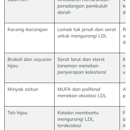
peradangan pembuluh
kad
darah
da
Kacang-kacangan
Lemak tak jenuh dan serat
Ren
untuk mengurangi LDL
seb
da
Brokoli dan sayuran
Serat larut dan sterol
Ka
hijau
tanaman menekan
me
penyerapan kolesterol
ura
Minyak zaitun
MUFA dan polifenol
Ant
menekan oksidasi LDL
pur
Teh hijau
Katekin membantu
Fla
mengurangi LDL
ant
teroksidasi
me